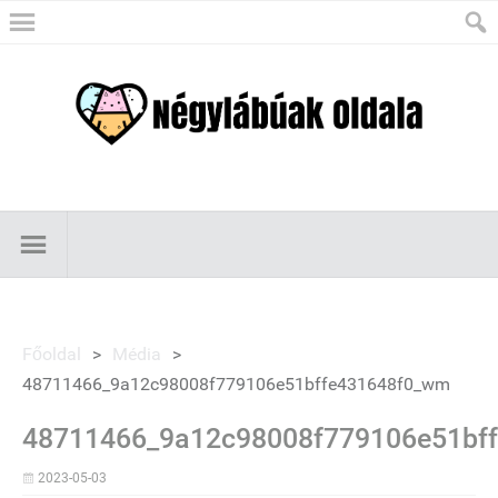
Főoldal
>
Média
>
48711466_9a12c98008f779106e51bffe431648f0_wm
48711466_9a12c98008f779106e51bf
2023-05-03