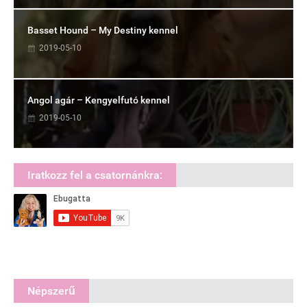
Basset Hound – My Destiny kennel
2019-05-10
Angol agár – Kengyelfutó kennel
2019-05-10
Iratkozz fel a csatornánkra:
Népszerű