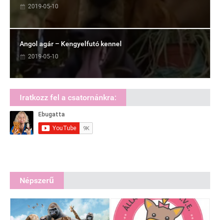
2019-05-10
Angol agár – Kengyelfutó kennel
2019-05-10
Iratkozz fel a csatornánkra:
Népszerű