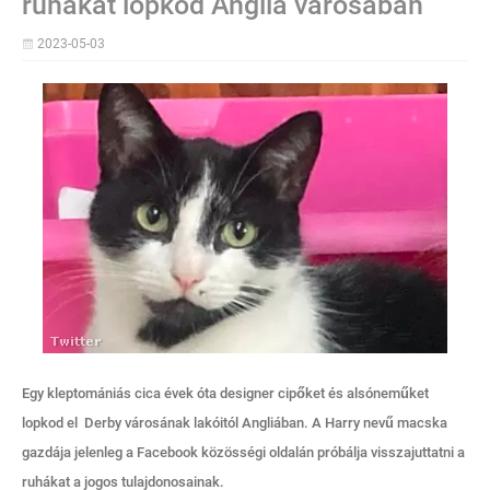
ruhákat lopkod Anglia városában
2023-05-03
Egy kleptomániás cica évek óta designer cipőket és alsóneműket
lopkod el Derby városának lakóitól Angliában. A Harry nevű macska
gazdája jelenleg a Facebook közösségi oldalán próbálja visszajuttatni a
ruhákat a jogos tulajdonosainak.