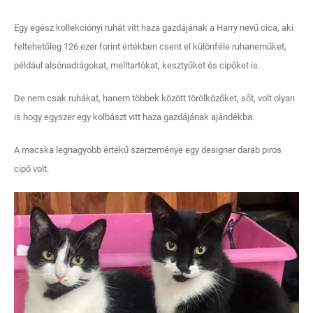
Egy egész kollekciónyi ruhát vitt haza gazdájának a Harry nevű cica, aki
feltehetőleg 126 ezer forint értékben csent el különféle ruhaneműket,
például alsónadrágokat, melltartókat, kesztyűket és cipőket is.
De nem csak ruhákat, hanem többek között törölközőket, sőt, volt olyan
is hogy egyszer egy kolbászt vitt haza gazdájának ajándékba.
A macska legnagyobb értékű szerzeménye egy designer darab piros
cipő volt.