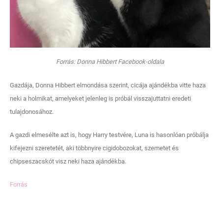
Forrás: Donna Hibbert Facebook-oldala
Gazdája, Donna Hibbert elmondása szerint, cicája ajándékba vitte haza
neki a holmikat, amelyeket jelenleg is próbál visszajuttatni eredeti
tulajdonosához.
A gazdi elmesélte azt is, hogy Harry testvére, Luna is hasonlóan próbálja
kifejezni szeretetét, aki többnyire cigidobozokat, szemetet és
chipseszacskót visz neki haza ajándékba.
Forrás