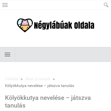
Főoldal
>
Állati jó helyek
>
Kölyökkutya nevelése – játszva tanulás
Kölyökkutya nevelése – játszva
tanulás