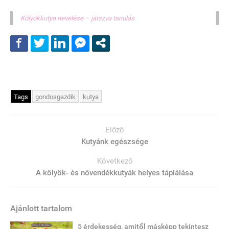
Kölyökkutya nevelése – játszva tanulás
Tags
gondosgazdik
kutya
Előző
Kutyánk egészsége
Következő
A kölyök- és növendékkutyák helyes táplálása
Ajánlott tartalom
5 érdekesség, amitől másképp tekintesz