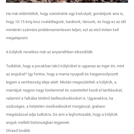
Ha már eldöntöttük, hogy szeretnénk egy kiskutyát, gondoljunk arra is,
hogy 10-15 évig lesz családtagunk, barátunk, társunk, és hogy ez az idő
mindenki számára problémamentesen teljen, ezt az első évben kell
megalapozni.
A kölykök nevelése már az anyaméhben elkezdődik
Tudtátok, hogy a pocakban lakó kölyköket is ugyanaz az inger éri, mint
az anyjukat? Így fontos, hogy a mama nyugodt és kiegyensúlyozott
legyen a vemhesség ideje alatt. Miután megszülettek a kölykök, a
mamájuk nagyon nagy türelemmel és szeretettel kezdi el tanításukat,
valamint a falkába történő beilleszkedésüket is. Ugyanakkor, ha
szükséges, a helytelen viselkedésüket morgással, grabanc
megrázással adja tudtukra. De ami a legfontosabb, hogy a kölykök
anyjuk mellett biztonságban legyenek.
Olvasd tovább: