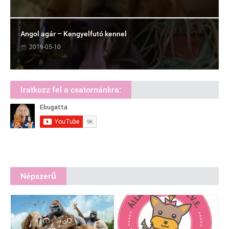
Angol agár – Kengyelfutó kennel
2019-05-10
Iratkozz fel a csatornánkra:
Népszerű