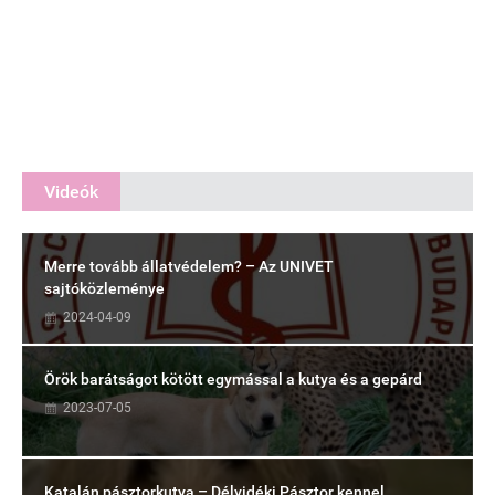
Videók
Merre tovább állatvédelem? – Az UNIVET
sajtóközleménye
2024-04-09
Örök barátságot kötött egymással a kutya és a gepárd
2023-07-05
Katalán pásztorkutya – Délvidéki Pásztor kennel