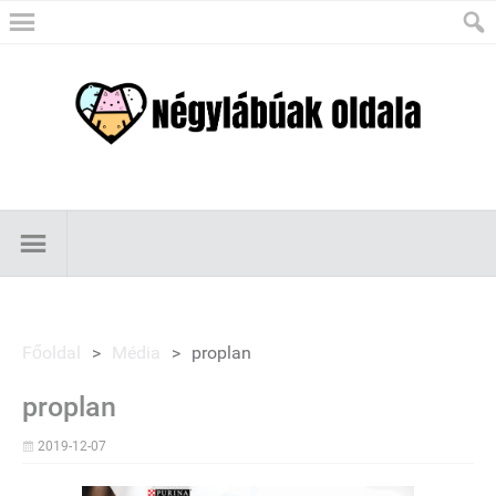
Főoldal
>
Média
>
proplan
proplan
2019-12-07