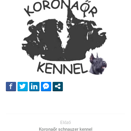
Előző
Koronaőr schnauzer kennel