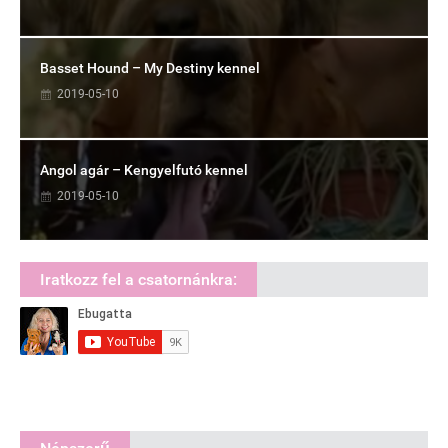
Basset Hound – My Destiny kennel
2019-05-10
Angol agár – Kengyelfutó kennel
2019-05-10
Iratkozz fel a csatornánkra: