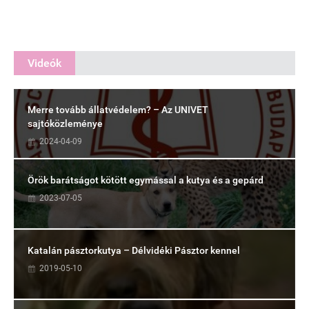
Videók
Merre tovább állatvédelem? – Az UNIVET
sajtóközleménye
2024-04-09
Örök barátságot kötött egymással a kutya és a gepárd
2023-07-05
Katalán pásztorkutya – Délvidéki Pásztor kennel
2019-05-10