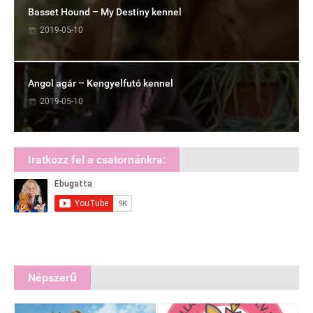
Basset Hound – My Destiny kennel
2019-05-10
Angol agár – Kengyelfutó kennel
2019-05-10
Iratkozz fel a csatornánkra:
Népszerű