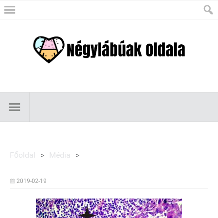
Főoldal
>
Média
>
2019-02-19