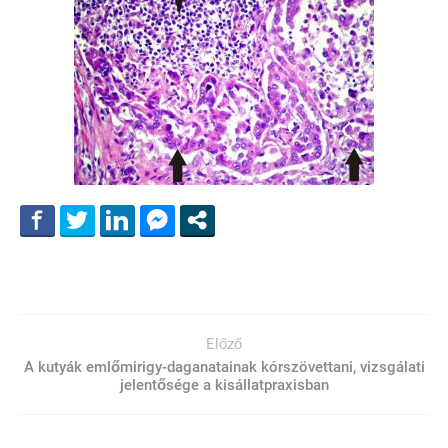
Előző
A kutyák emlőmirigy-daganatainak kórszövettani, vizsgálati
jelentősége a kisállatpraxisban