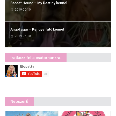
Basset Hound – My Destiny kennel
2019-05-10
Angol agár – Kengyelfutó kennel
2019-05-10
Iratkozz fel a csatornánkra:
Népszerű