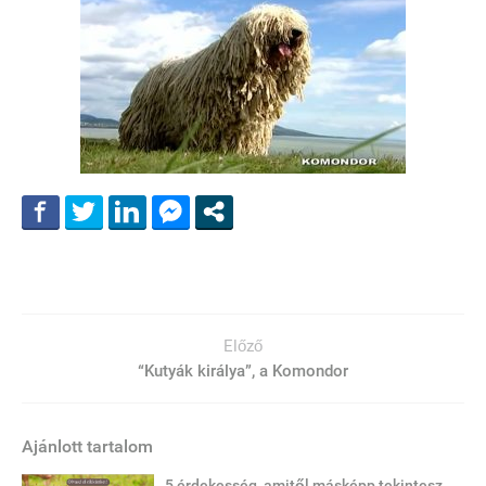
Előző
“Kutyák királya”, a Komondor
Ajánlott tartalom
5 érdekesség, amitől másképp tekintesz