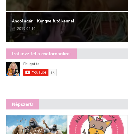
Angol agár – Kengyelfutó kennel
2019-05-10
Iratkozz fel a csatornánkra:
Népszerű