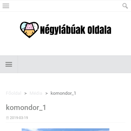
Főoldal
>
Média
>
komondor_1
komondor_1
2019-03-19