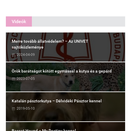
Videók
Merre tovább állatvédelem? – Az UNIVET
sajtóközleménye
2024-04-09
Örök barátságot kötött egymással a kutya és a gepárd
2023-07-05
Katalán pásztorkutya – Délvidéki Pásztor kennel
2019-05-10
Basset Hound – My Destiny kennel