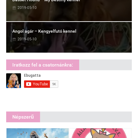
2019-05-10
Angol agár – Kengyelfutó kennel
2019-05-10
Iratkozz fel a csatornánkra:
Népszerű