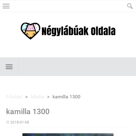
Főoldal
>
Média
>
kamilla 1300
kamilla 1300
2018-01-08