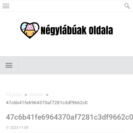
Főoldal
>
Média
>
47c6b41fe6964370af7281c3df9662c0
47c6b41fe6964370af7281c3df9662c
2023-11-09