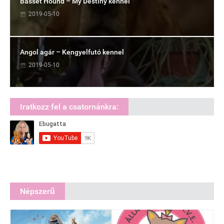
Basset Hound – My Destiny kennel
2019-05-10
Angol agár – Kengyelfutó kennel
2019-05-10
Iratkozz fel a csatornánkra:
Népszerű