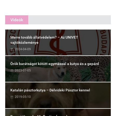
Videók
Merre tovább állatvédelem? – Az UNIVET
sajtóközleménye
2024-04-09
Örök barátságot kötött egymással a kutya és a gepárd
2023-07-05
Katalán pásztorkutya – Délvidéki Pásztor kennel
2019-05-10