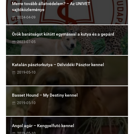
Merre tovább állatvédelem? – Az UNIVET
sajtóközleménye
2024-04-09
Örök barátságot kötött egymással a kutya és a gepárd
2023-07-05
Katalán pásztorkutya – Délvidéki Pásztor kennel
2019-05-10
Basset Hound – My Destiny kennel
2019-05-10
Angol agár – Kengyelfutó kennel
2019-05-10