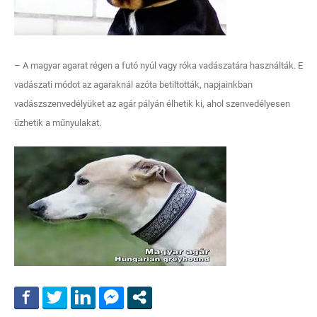
– A magyar agarat régen a futó nyúl vagy róka vadászatára használták. E
vadászati módot az agaraknál azóta betiltották, napjainkban
vadászszenvedélyüket az agár pályán élhetik ki, ahol szenvedélyesen
űzhetik a műnyulakat.