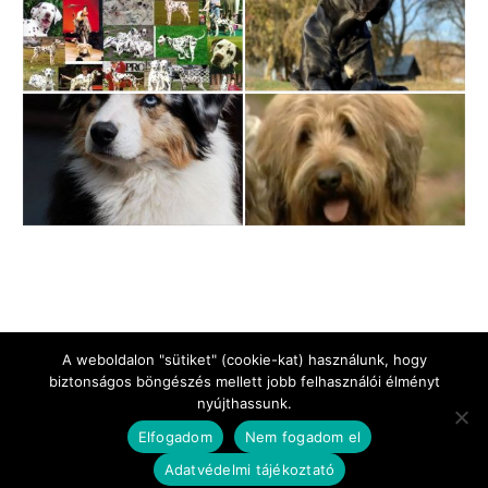
A weboldalon "sütiket" (cookie-kat) használunk, hogy
biztonságos böngészés mellett jobb felhasználói élményt
nyújthassunk.
Jogi Nyilatkozat
Impresszum
Adatkezelési tájékoztató
Elfogadom
Nem fogadom el
Kapcsolat
Adatvédelmi tájékoztató