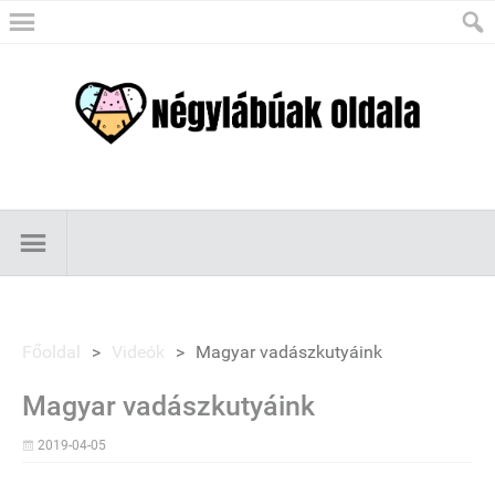
Főoldal
>
Videók
>
Magyar vadászkutyáink
Magyar vadászkutyáink
2019-04-05