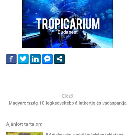
Előző
Magyarország 10 legkedveltebb állatkertje és vadasparkja
Ajánlott tartalom
5 érdekesség, amitől másképp tekintesz