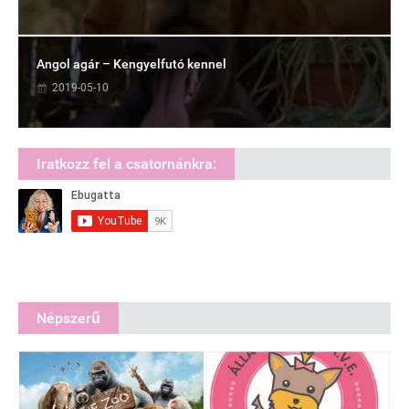
Angol agár – Kengyelfutó kennel
2019-05-10
Iratkozz fel a csatornánkra:
Népszerű