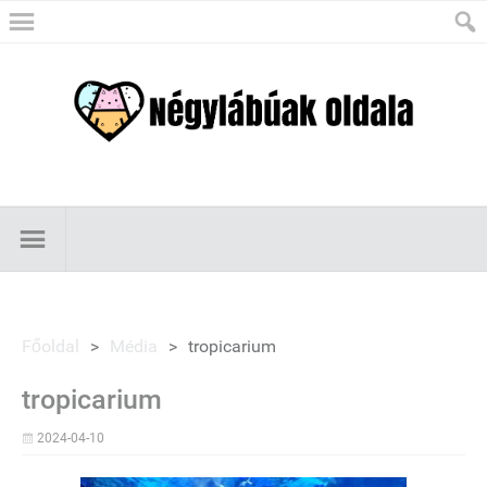
Főoldal
>
Média
>
tropicarium
tropicarium
2024-04-10