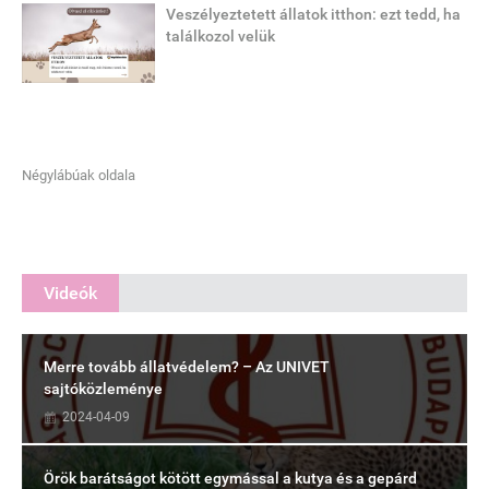
Veszélyeztetett állatok itthon: ezt tedd, ha
találkozol velük
Négylábúak oldala
Videók
Merre tovább állatvédelem? – Az UNIVET
sajtóközleménye
2024-04-09
Örök barátságot kötött egymással a kutya és a gepárd