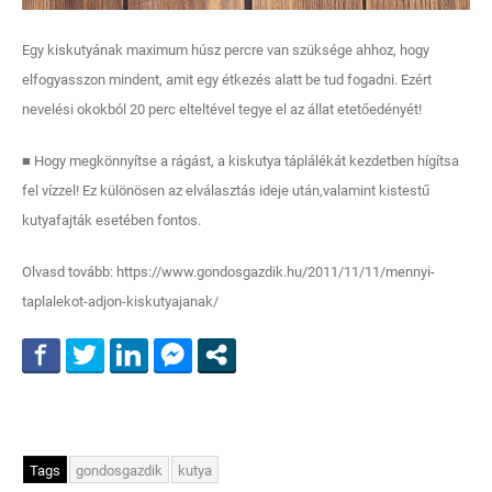
Egy kiskutyának maximum húsz percre van szüksége ahhoz, hogy
elfogyasszon mindent, amit egy étkezés alatt be tud fogadni. Ezért
nevelési okokból 20 perc elteltével tegye el az állat etetőedényét!
■ Hogy megkönnyítse a rágást, a kiskutya táplálékát kezdetben hígítsa
fel vízzel! Ez különösen az elválasztás ideje után,valamint kistestű
kutyafajták esetében fontos.
Olvasd tovább: https://www.gondosgazdik.hu/2011/11/11/mennyi-
taplalekot-adjon-kiskutyajanak/
Tags
gondosgazdik
kutya