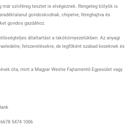
g már szívféreg tesztet is elvégeznek. Rengeteg kölyök is
aradéktalanul gondoskodnak, chipelve, féreghajtva és
 őket gondos gazdához.
lelősségteljes állattartást a lakókörnyezetükben. Az anyagi
eledelre, felszerelésekre, de legfőként szabad kezeknek és
évek óta, mint a Magyar Westie Fajtamentő Egyesület vagy
Bank
 6678 5474 1006