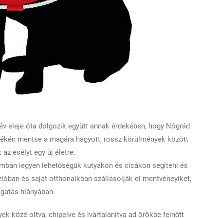
év eleje óta dolgozik együtt annak érdekében, hogy Nógrád
yékén mentse a magára hagyott, rossz körülmények között
az esélyt egy új életre.
ámban legyen lehetőségük kutyákon és cicákon segíteni és
zióban és saját otthonaikban szállásolják el mentvéneyiket,
gatás hiányában.
k közé oltva, chipelve és ivartalanítva ad örökbe felnőtt