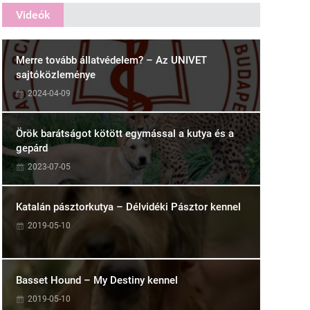
Videók
Merre tovább állatvédelem? – Az UNIVET
sajtóközleménye
2024-04-09
Örök barátságot kötött egymással a kutya és a
gepárd
2023-07-05
Katalán pásztorkutya – Délvidéki Pásztor kennel
2019-05-10
Basset Hound – My Destiny kennel
2019-05-10