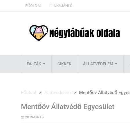
FŐOLDAL
LINKAJÁNLÓ
FAJTÁK
CIKKEK
ÁLLATVÉDELEM
Főoldal
>
Állatvédelem
>
Mentőöv Állatvédő Egyes
Mentőöv Állatvédő Egyesület
2019-04-15