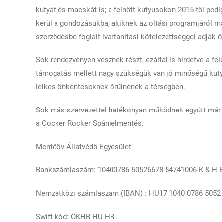
kutyát és macskát is; a felnőtt kutyusokon 2015-től pedi
kerül a gondozásukba, akiknek az oltási programjáról m
szerződésbe foglalt ivartanítási kötelezettséggel adják
Sok rendezvényen vesznek részt, ezáltal is hirdetve a fe
támogatás mellett nagy szükségük van jó minőségű kutya
lelkes önkénteseknek örülnének a térségben.
Sok más szervezettel hatékonyan működnek együtt már 
a Cocker Rocker Spánielmentés.
Mentőöv Állatvédő Egyesület
Bankszámlaszám: 10400786-50526678-54741006 K & H 
Nemzetközi számlaszám (IBAN) : HU17 1040 0786 5052
Swift kód: OKHB HU HB