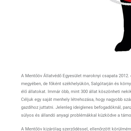
A Mentőöv Állatvédő Egyesület maroknyi csapata 2012. 
megyében, de főként székhelyükön, Salgótarján és körn
élő állatokat. Immár öbb, mint 300 állat köszönheti nekik 
Céljuk egy saját menhely létrehozása, hogy nagyobb sz
gazdihoz juttatni. Jelenleg ideiglenes befogadóknál, pan
súlyos és állandó anyagi problémákkal küzködve a támo
A Mentőöv kizárólag szerződéssel, ellenőrzött körülménye