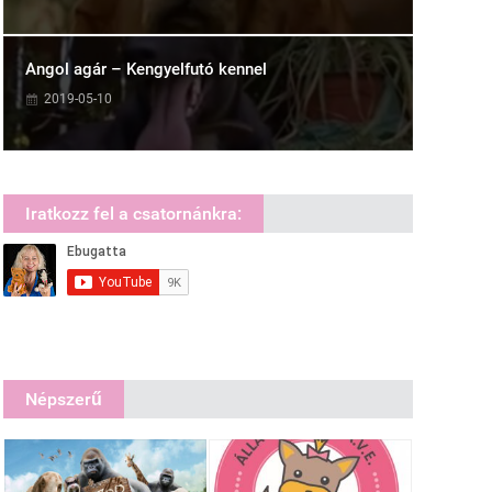
Angol agár – Kengyelfutó kennel
2019-05-10
Iratkozz fel a csatornánkra:
Népszerű