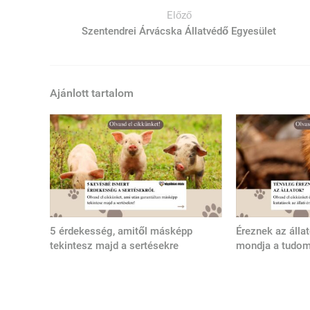
Előző
Szentendrei Árvácska Állatvédő Egyesület
Ajánlott tartalom
5 érdekesség, amitől másképp
Éreznek az álla
tekintesz majd a sertésekre
mondja a tudo