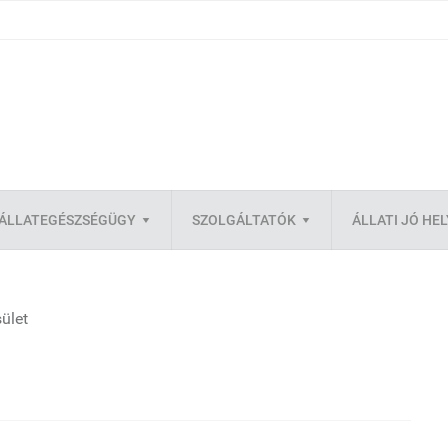
ÁLLATEGÉSZSÉGÜGY
SZOLGÁLTATÓK
ÁLLATI JÓ HE
ület