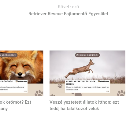
Következő
Retriever Rescue Fajtamentő Egyesület
tok örömöt? Ezt
Veszélyeztetett állatok itthon: ezt
mány
tedd, ha találkozol velük