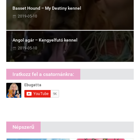
Basset Hound – My Destiny kennel
2019-05-10
Angol agár – Kengyelfutó kennel
2019-05-10
Iratkozz fel a csatornánkra:
Népszerű