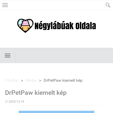
Főoldal
>
Média
>
DrPetPaw kiemelt kép
DrPetPaw kiemelt kép
2025-12-19