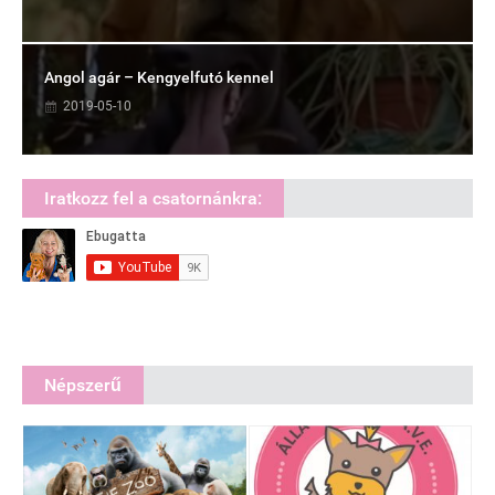
Angol agár – Kengyelfutó kennel
2019-05-10
Iratkozz fel a csatornánkra:
Népszerű