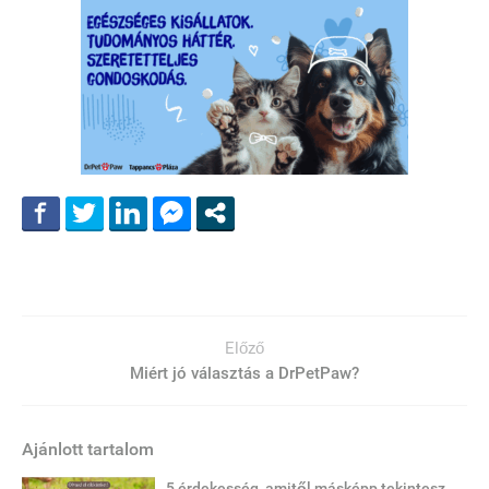
Előző
Miért jó választás a DrPetPaw?
Ajánlott tartalom
5 érdekesség, amitől másképp tekintesz