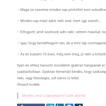
– Maga se szeretne minden nap pörköltet enni nokedlive
– Minden nap mást adok neki enni, mert úgy szereti…
– Elfogyott, amit szoktunk adni neki, vettem másikat, 
– Igaz, hogy bernáthegyim van, de a mini táp csomagolás
– Az én kutyám 10 éves, még nem öreg, jó neki a kölyök
Ilyen és ehhez hasonló mondatok gyakran hangzanak el m
szakboltokban. Gyakran felmerülő kérdés, hogy szüksége
neki, vagy felesleges, sőt káros is lehet.
Olvasd tovább:
Minden, amit a tápváltásról tudni akartál