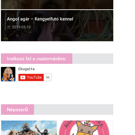
Angol agár – Kengyelfutó kennel
2019-05-10
Iratkozz fel a csatornánkra:
Népszerű