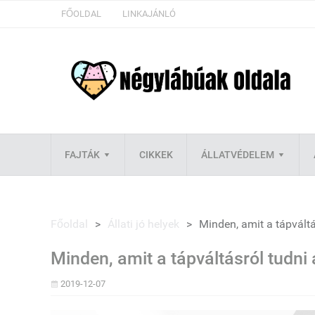
FŐOLDAL
LINKAJÁNLÓ
FAJTÁK
CIKKEK
ÁLLATVÉDELEM
Főoldal
>
Állati jó helyek
>
Minden, amit a tápváltá
Minden, amit a tápváltásról tudni 
2019-12-07