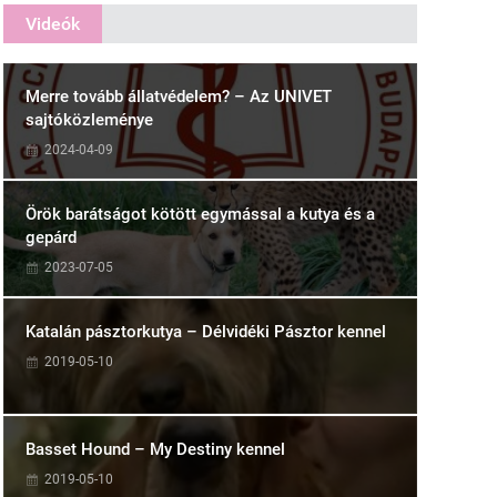
Videók
Merre tovább állatvédelem? – Az UNIVET
sajtóközleménye
2024-04-09
Örök barátságot kötött egymással a kutya és a
gepárd
2023-07-05
Katalán pásztorkutya – Délvidéki Pásztor kennel
2019-05-10
Basset Hound – My Destiny kennel
2019-05-10