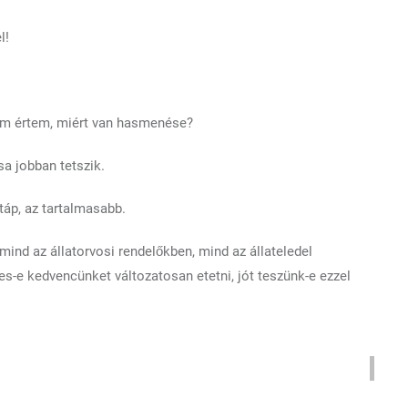
l!
nem értem, miért van hasmenése?
a jobban tetszik.
táp, az tartalmasabb.
ind az állatorvosi rendelőkben, mind az állateledel
s-e kedvencünket változatosan etetni, jót teszünk-e ezzel