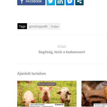
Tags
gondosgazdik
kutya
Előző
Segítség, hízik a kedvencem!
Ajánlott tartalom