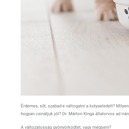
Érdemes, sőt, szabad-e váltogatni a kutyaeledelt? Milyen
hogyan csináljuk jól? Dr. Márton Kinga állatorvos ad ir
A változatosság gyönyörködtet, vagy mégsem?