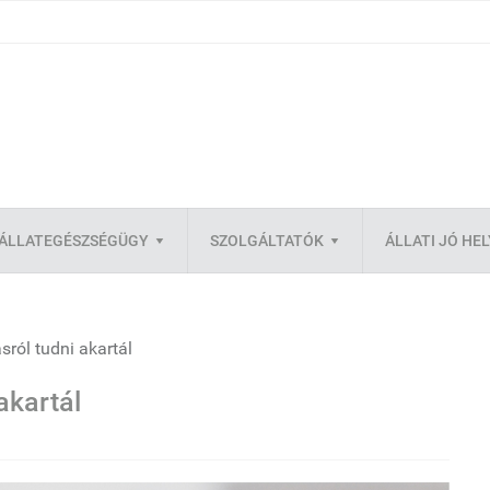
ÁLLATEGÉSZSÉGÜGY
SZOLGÁLTATÓK
ÁLLATI JÓ HE
sról tudni akartál
akartál