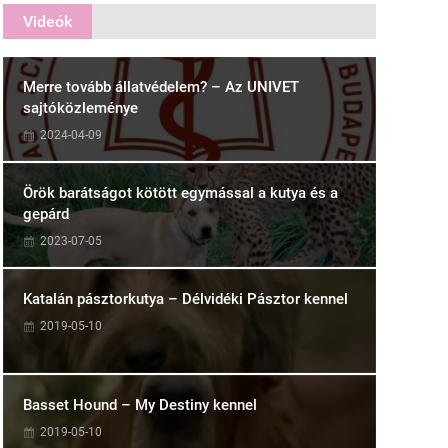
Videók
Merre tovább állatvédelem? – Az UNIVET
sajtóközleménye
2024-04-09
Örök barátságot kötött egymással a kutya és a
gepárd
2023-07-05
Katalán pásztorkutya – Délvidéki Pásztor kennel
2019-05-10
Basset Hound – My Destiny kennel
2019-05-10