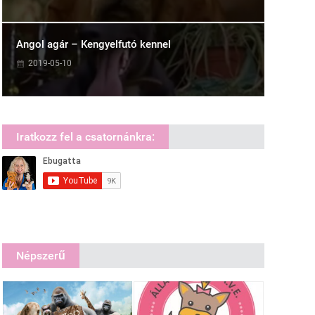
Angol agár – Kengyelfutó kennel
2019-05-10
Iratkozz fel a csatornánkra:
Népszerű