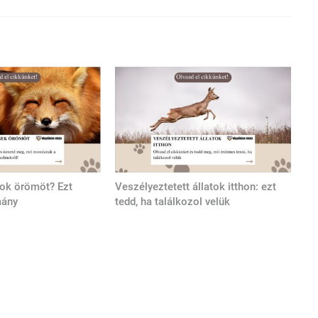
tok örömöt? Ezt
Veszélyeztetett állatok itthon: ezt
mány
tedd, ha találkozol velük