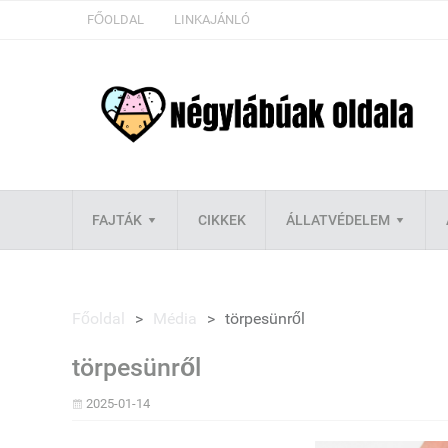
FŐOLDAL
LINKAJÁNLÓ
FAJTÁK
CIKKEK
ÁLLATVÉDELEM
Főoldal
>
Média
>
törpesünről
törpesünről
2025-01-14