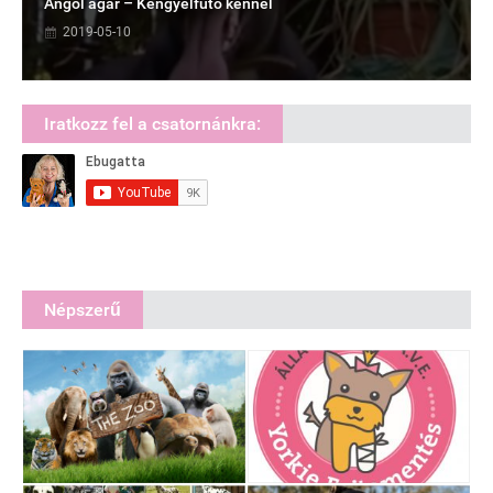
Angol agár – Kengyelfutó kennel
2019-05-10
Iratkozz fel a csatornánkra:
Népszerű