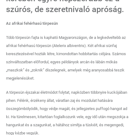
szúrós, de szeretnivaló apróság.
Az afrikai fehérhasú törpesün
Több törpesün fajta is kapható Magyarországon, de a legkedveltebb az
afrikai fehérhasú törpesün (Atelerix albiventris). Két afrikai sünfaj
keresztezésével hozták létre, kimondottan hobbitartás céljára. Számos
színváltozatban előfordul, egyes példányok arcán és lábán mókás
„maszkok” és „zoknik” díszelegnek, amelyek még aranyosabbá teszik
megjelenésüket.
A törpesün éjszakai életmódot folytat, napközben többnyire kuckójában
pihen. Félénk, érzékeny állat, váratlan zaj és mozdulat hatására
összegömbölyödik, hogy védje magát, és jellegzetes puffogó hangot ad
ki. Ha türelmesen, kitartóan foglalkozunk vele, egy idő után megszokja a
hangunkat és a szagunkat, a hátához simítja a tüskéit, és megengedi,
hogy kézbe vegyük.