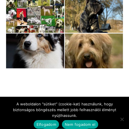
A weboldalon "sütiket" (cookie-kat) használunk, hogy
biztonságos böngészés mellett jobb felhasználói élményt
nyújthassunk.
Jogi Nyilatkozat
Impresszum
Adatkezelési tájékoztató
Elfogadom
Nem fogadom el
Kapcsolat