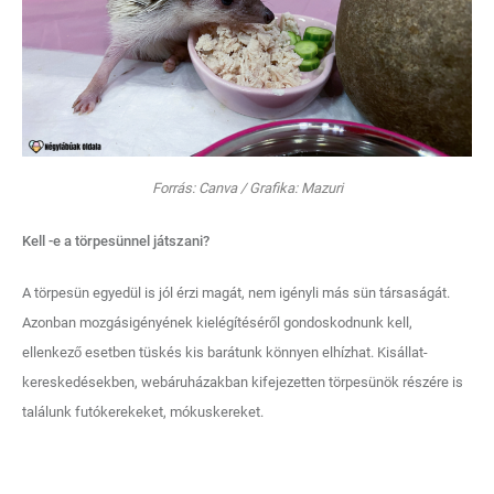
Forrás: Canva / Grafika: Mazuri
Kell -e a törpesünnel játszani?
A törpesün egyedül is jól érzi magát, nem igényli más sün társaságát.
Azonban mozgásigényének kielégítéséről gondoskodnunk kell,
ellenkező esetben tüskés kis barátunk könnyen elhízhat. Kisállat-
kereskedésekben, webáruházakban kifejezetten törpesünök részére is
találunk futókerekeket, mókuskereket.