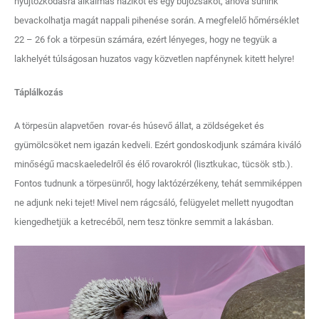
nyújtózkodásra alkalmas házikót és egy bújózsákot, ahová sünink
bevackolhatja magát nappali pihenése során. A megfelelő hőmérséklet
22 – 26 fok a törpesün számára, ezért lényeges, hogy ne tegyük a
lakhelyét túlságosan huzatos vagy közvetlen napfénynek kitett helyre!
Táplálkozás
A törpesün alapvetően rovar-és húsevő állat, a zöldségeket és
gyümölcsöket nem igazán kedveli. Ezért gondoskodjunk számára kiváló
minőségű macskaeledelről és élő rovarokról (lisztkukac, tücsök stb.).
Fontos tudnunk a törpesünről, hogy laktózérzékeny, tehát semmiképpen
ne adjunk neki tejet! Mivel nem rágcsáló, felügyelet mellett nyugodtan
kiengedhetjük a ketrecéből, nem tesz tönkre semmit a lakásban.