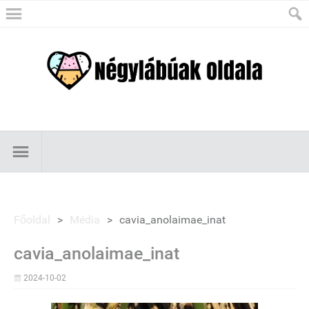
Főoldal
>
Média
>
cavia_anolaimae_inat
cavia_anolaimae_inat
2024-10-02