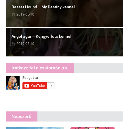
Basset Hound – My Destiny kennel
2019-05-10
Angol agár – Kengyelfutó kennel
2019-05-10
Iratkozz fel a csatornánkra:
Népszerű