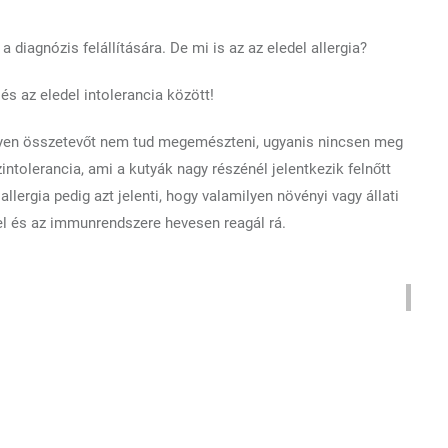
 diagnózis felállítására. De mi is az az eledel allergia?
és az eledel intolerancia között!
milyen összetevőt nem tud megemészteni, ugyanis nincsen meg
ntolerancia, ami a kutyák nagy részénél jelentkezik felnőtt
allergia pedig azt jelenti, hogy valamilyen növényi vagy állati
el és az immunrendszere hevesen reagál rá.