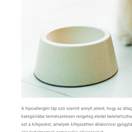
A hipoallergén táp szó szerint annyit jelent, hogy az átl
kategóriába természetesen rengeteg eledel beletartozhat
ezt a kifejezést, amelyek kifejezetten állatorvosi gyógyt