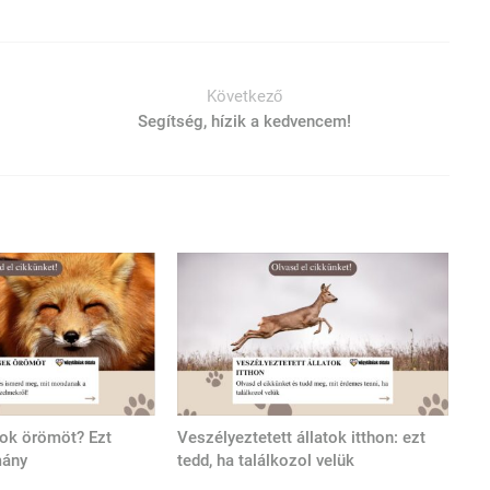
Következő
Segítség, hízik a kedvencem!
tok örömöt? Ezt
Veszélyeztetett állatok itthon: ezt
mány
tedd, ha találkozol velük