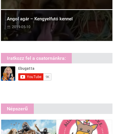
Angol agár – Kengyelfutó kennel
2019-05-10
Iratkozz fel a csatornánkra:
Népszerű