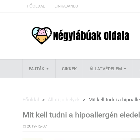
FŐOLDAL
LINKAJÁNLÓ
FAJTÁK
CIKKEK
ÁLLATVÉDELEM
Főoldal
>
Állati jó helyek
>
Mit kell tudni a hipoall
Mit kell tudni a hipoallergén elede
2019-12-07