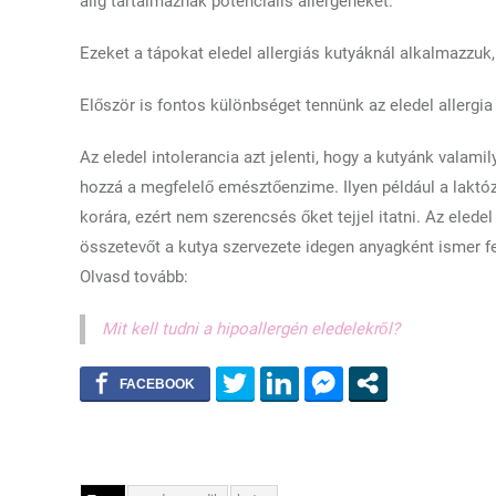
alig tartalmaznak potenciális allergéneket.
Ezeket a tápokat eledel allergiás kutyáknál alkalmazzuk, a
Először is fontos különbséget tennünk az eledel allergia 
Az eledel intolerancia azt jelenti, hogy a kutyánk vala
hozzá a megfelelő emésztőenzime. Ilyen például a laktózi
korára, ezért nem szerencsés őket tejjel itatni. Az eledel 
összetevőt a kutya szervezete idegen anyagként ismer f
Olvasd tovább:
Mit kell tudni a hipoallergén eledelekről?