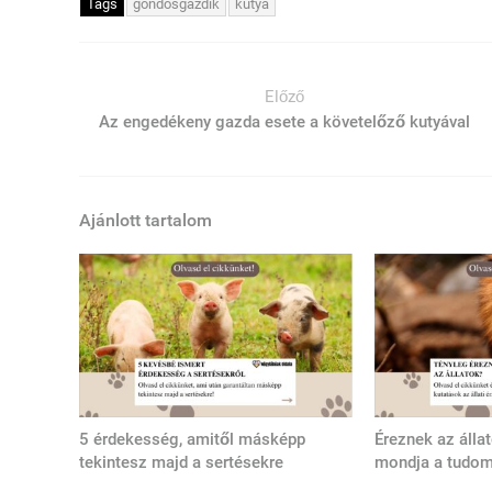
Tags
gondosgazdik
kutya
Előző
Az engedékeny gazda esete a követelőző kutyával
Ajánlott tartalom
5 érdekesség, amitől másképp
Éreznek az álla
tekintesz majd a sertésekre
mondja a tudo