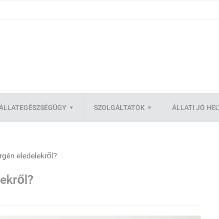
ÁLLATEGÉSZSÉGÜGY
SZOLGÁLTATÓK
ÁLLATI JÓ HE
ergén eledelekről?
lekről?