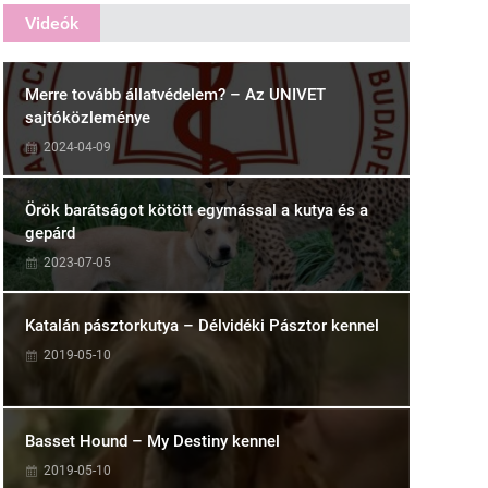
Videók
Merre tovább állatvédelem? – Az UNIVET
sajtóközleménye
2024-04-09
Örök barátságot kötött egymással a kutya és a
gepárd
2023-07-05
Katalán pásztorkutya – Délvidéki Pásztor kennel
2019-05-10
Basset Hound – My Destiny kennel
2019-05-10