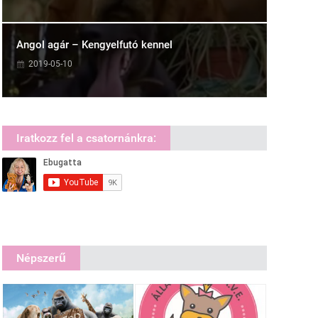
Angol agár – Kengyelfutó kennel
2019-05-10
Iratkozz fel a csatornánkra:
Népszerű