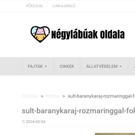
FŐOLDAL
LINKAJÁNLÓ
FAJTÁK
CIKKEK
ÁLLATVÉDELEM
Főoldal
>
Média
>
sult-baranykaraj-rozmaringgal
sult-baranykaraj-rozmaringgal-f
2024-03-04