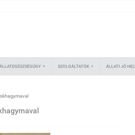
ÁLLATEGÉSZSÉGÜGY
SZOLGÁLTATÓK
ÁLLATI JÓ HE
-fokhagymaval
okhagymaval