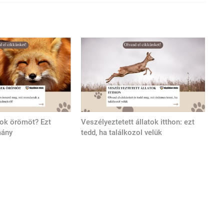
tok örömöt? Ezt
Veszélyeztetett állatok itthon: ezt
mány
tedd, ha találkozol velük