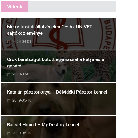
Videók
Merre tovább állatvédelem? – Az UNIVET
sajtóközleménye
2024-04-09
Örök barátságot kötött egymással a kutya és a
gepárd
2023-07-05
Katalán pásztorkutya – Délvidéki Pásztor kennel
2019-05-10
Basset Hound – My Destiny kennel
2019-05-10