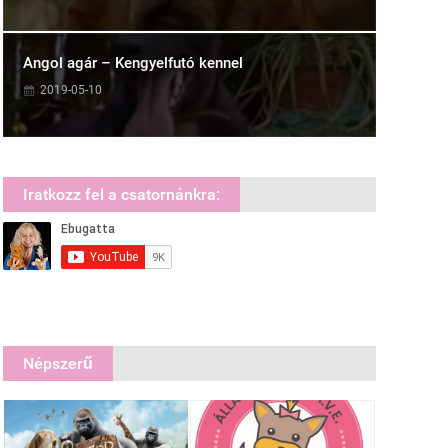
Angol agár – Kengyelfutó kennel
2019-05-10
Iratkozz fel a csatornánkra:
Népszerű