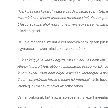
“Herkules pici korától kezdve csodacicának számított, 
nyomdokaiba léphet.Madridba mentünk Herkulesért, júniu
Olaszországba, ahol rögtön megnyert egy versenyt. Láts
büszkén gazdi.
Csilla elmondása szerint a két macska nem igazán jön ki
egymással, hiszen mind a ketten kandúrok.
“Ők sokáig jól elvoltak együtt, míg a Herkules nem lett iv
Ahogy ivarérett lett, abban a pillanatban összemartak, e
külön laknak, mert nem bírják egymást, versengtek a nős
Tehát vetélytársak lettek minden tekintetben”-
tette hozz
jelenleg 23 macskát nevel az otthonában.
Csilla fontosnak tartja az állatvédelmet is, ezért megalap