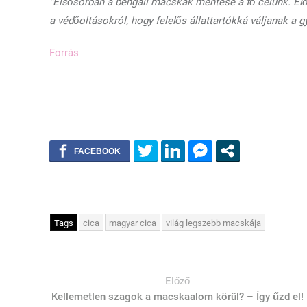
“Elsősorban a bengáli macskák mentése a fő célunk. Előa
a védőoltásokról, hogy felelős állattartókká váljanak a 
Forrás
Tags
cica
magyar cica
világ legszebb macskája
Előző
Kellemetlen szagok a macskaalom körül? – Így űzd el!