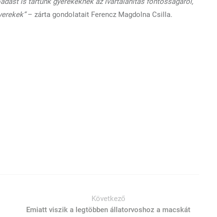
dást is tartunk gyerekeknek az ivartalanítás fontosságáról,
gyerekek”
– zárta gondolatait Ferencz Magdolna Csilla.
Következő
Emiatt viszik a legtöbben állatorvoshoz a macskát