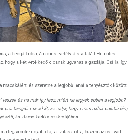
us, a bengáli cica, ám most vetélytársra talált Hercules
, hogy a két vetélkedő cicának ugyanaz a gazdája, Csilla, így
 macskáiért, és szeretne a legjobb lenni a tenyésztők között.
leszek és ha már így lesz, miért ne legyek ebben a legjobb?
 pici bengáli macskát, az tudja, hogy nincs náluk cukibb lény
nyésztő, és kiemelkedő a szakmájában.
m a legsimulékonyabb fajtát választotta, hiszen az ősi, vad
l a határozottságot.