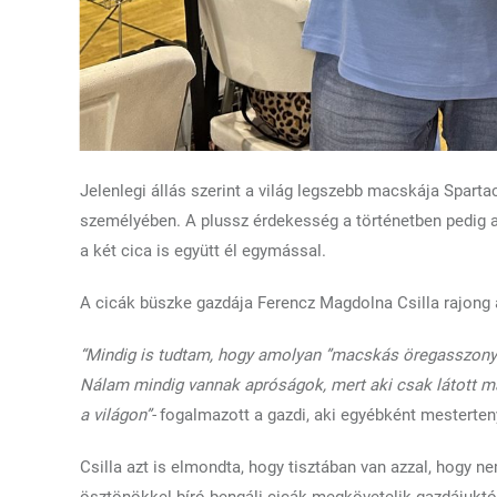
Jelenlegi állás szerint a világ legszebb macskája Spartac
személyében. A plussz érdekesség a történetben pedig az
a két cica is együtt él egymással.
A cicák büszke gazdája Ferencz Magdolna Csilla rajong a
“Mindig is tudtam, hogy amolyan ”macskás öregasszony” 
Nálam mindig vannak apróságok, mert aki csak látott már
a világon”-
fogalmazott a gazdi, aki egyébként mesterte
Csilla azt is elmondta, hogy tisztában van azzal, hogy ne
ösztönökkel bíró bengáli cicák megkövetelik gazdájuktó