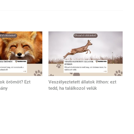
tok örömöt? Ezt
Veszélyeztetett állatok itthon: ezt
mány
tedd, ha találkozol velük