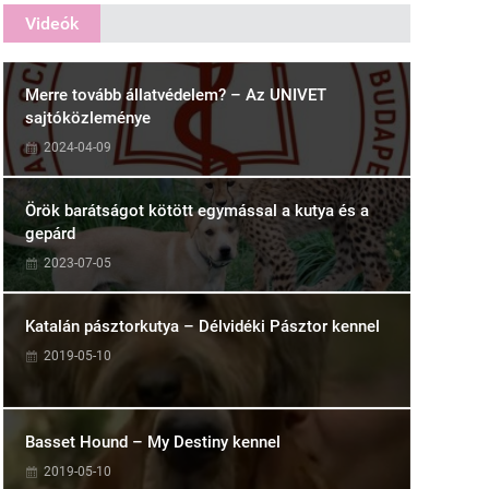
Videók
Merre tovább állatvédelem? – Az UNIVET
sajtóközleménye
2024-04-09
Örök barátságot kötött egymással a kutya és a
gepárd
2023-07-05
Katalán pásztorkutya – Délvidéki Pásztor kennel
2019-05-10
Basset Hound – My Destiny kennel
2019-05-10