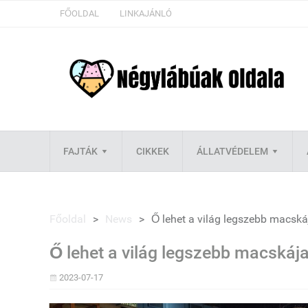
FŐOLDAL
LINKAJÁNLÓ
FAJTÁK
CIKKEK
ÁLLATVÉDELEM
Főoldal
>
News
>
Ő lehet a világ legszebb macská
Ő lehet a világ legszebb macskája
2023-07-17