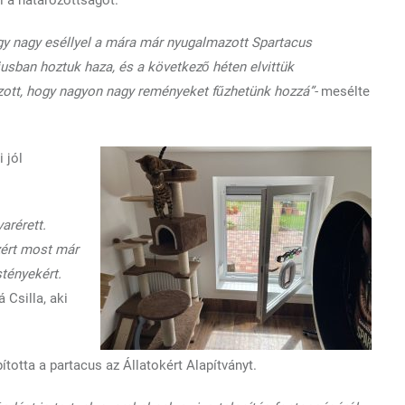
így nagy eséllyel a mára már nyugalmazott Spartacus
sban hoztuk haza, és a következő héten elvittük
zott, hogy nagyon nagy reményeket fűzhetünk hozzá”-
mesélte
 jól
arérett.
zért most már
tényekért.
á Csilla, aki
ította a partacus az Állatokért Alapítványt.