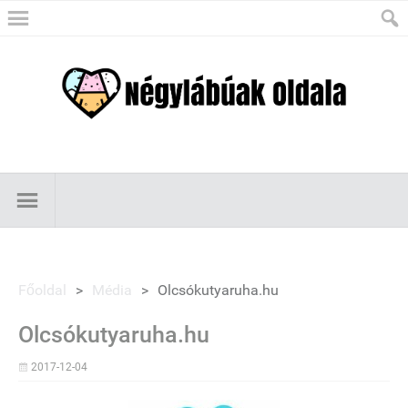
Főoldal
>
Média
>
Olcsókutyaruha.hu
Olcsókutyaruha.hu
2017-12-04