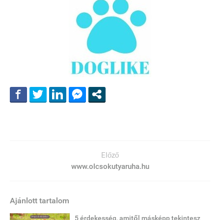
Előző
www.olcsokutyaruha.hu
Ajánlott tartalom
5 érdekesség, amitől másképp tekintesz