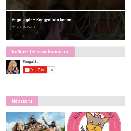
Angol agár – Kengyelfutó kennel
2019-05-10
Iratkozz fel a csatornánkra:
Népszerű