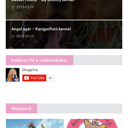
2019-05-10
Angol agár – Kengyelfutó kennel
2019-05-10
Iratkozz fel a csatornánkra:
Népszerű