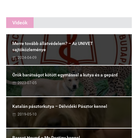
Videók
Merre tovább állatvédelem? – Az UNIVET
sajtóközleménye
2024-04-09
Örök barátságot kötött egymással a kutya és a gepárd
2023-07-05
Katalán pásztorkutya – Délvidéki Pásztor kennel
2019-05-10
Basset Hound – My Destiny kennel