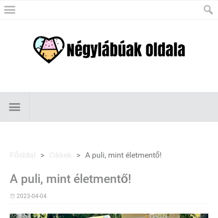
Főoldal
>
Cikkek
>
A puli, mint életmentő!
A puli, mint életmentő!
2023-04-04