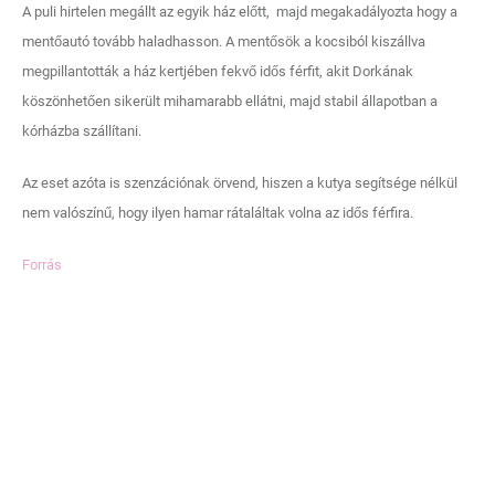
A puli hirtelen megállt az egyik ház előtt, majd megakadályozta hogy a
mentőautó tovább haladhasson. A mentősök a kocsiból kiszállva
megpillantották a ház kertjében fekvő idős férfit, akit Dorkának
köszönhetően sikerült mihamarabb ellátni, majd stabil állapotban a
kórházba szállítani.
Az eset azóta is szenzációnak örvend, hiszen a kutya segítsége nélkül
nem valószínű, hogy ilyen hamar rátaláltak volna az idős férfira.
Forrás