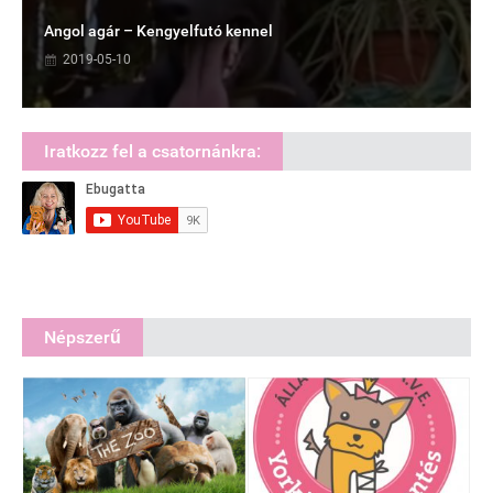
Angol agár – Kengyelfutó kennel
2019-05-10
Iratkozz fel a csatornánkra:
Népszerű