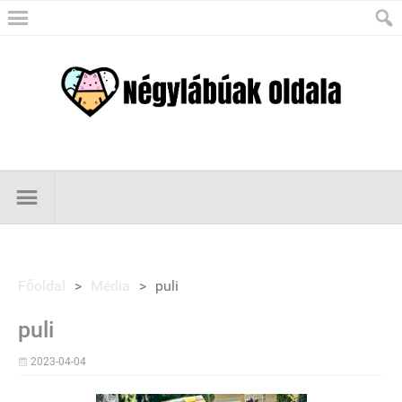
Főoldal
>
Média
>
puli
puli
2023-04-04