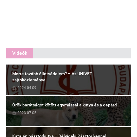
Videók
Merre tovább állatvédelem? – Az UNIVET
sajtóközleménye
2024-04-09
Örök barátságot kötött egymással a kutya és a gepárd
2023-07-05
Katalán pásztorkutya – Délvidéki Pásztor kennel