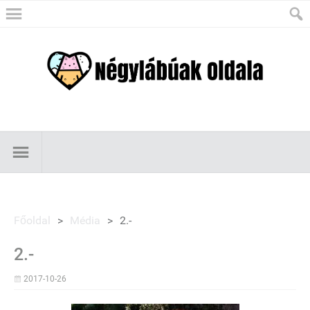
Főoldal
>
Média
>
2.-
2.-
2017-10-26