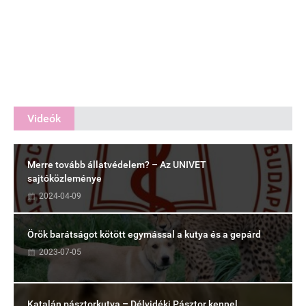
Videók
Merre tovább állatvédelem? – Az UNIVET
sajtóközleménye
2024-04-09
Örök barátságot kötött egymással a kutya és a gepárd
2023-07-05
Katalán pásztorkutya – Délvidéki Pásztor kennel