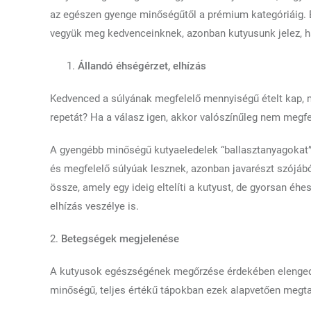
az egészen gyenge minőségűtől a prémium kategóriáig. 
vegyük meg kedvenceinknek, azonban kutyusunk jelez, ha
Állandó éhségérzet, elhízás
Kedvenced a súlyának megfelelő mennyiségű ételt kap, 
repetát? Ha a válasz igen, akkor valószínűleg nem megfe
A gyengébb minőségű kutyaeledelek “ballasztanyagokat”
és megfelelő súlyúak lesznek, azonban javarészt szójá
össze, amely egy ideig eltelíti a kutyust, de gyorsan éhes
elhízás veszélye is.
2.
Betegségek megjelenése
A kutyusok egészségének megőrzése érdekében elengedhe
minőségű, teljes értékű tápokban ezek alapvetően megtal