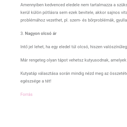
Amennyiben kedvenced eledele nem tartalmazza a szüks
kerül külön pótlásra sem ezek bevitele, akkor sajnos vi
problémához vezethet, pl. szem- és bőrproblémák, gyullad
3.
Nagyon olcsó ár
Intő jel lehet, ha egy eledel túl olcsó, hiszen valószínű
Már rengeteg olyan tápot vehetsz kutyusodnak, amelyek 
Kutyatáp választása során mindig nézd meg az összetéte
egészsége a tét!
Forrás