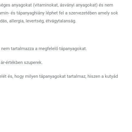
éges anyagokat (vitaminokat, ásványi anyagokat) és nem
tamin- és tápanyaghiány léphet fel a szervezetében amely sok
ás, allergia, levertség, étvágytalanság.
leg nem tartalmazza a megfelelő tápanyagokat.
ár-értékben szuperek.
lét és, hogy milyen tápanyagokat tartalmaz, hiszen a kutyád