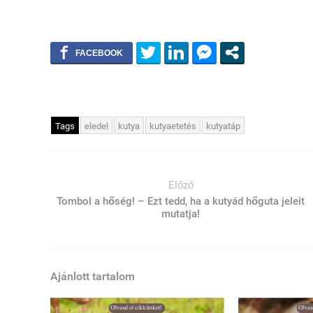
Tags
eledel
kutya
kutyaetetés
kutyatáp
Előző
Tombol a hőség! – Ezt tedd, ha a kutyád hőguta jeleit
mutatja!
Ajánlott tartalom