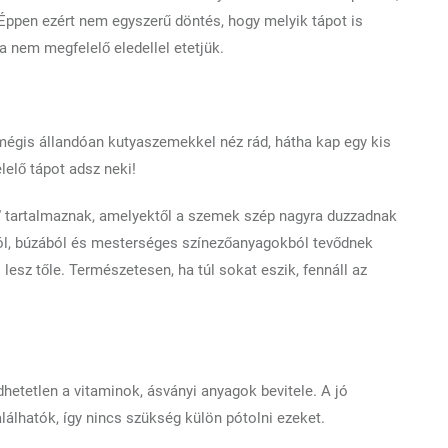
Éppen ezért nem egyszerű döntés, hogy melyik tápot is
 nem megfelelő eledellel etetjük.
mégis állandóan kutyaszemekkel néz rád, hátha kap egy kis
lelő tápot adsz neki!
 tartalmaznak, amelyektől a szemek szép nagyra duzzadnak
ból, búzából és mesterséges színezőanyagokból tevődnek
 lesz tőle. Természetesen, ha túl sokat eszik, fennáll az
tetlen a vitaminok, ásványi anyagok bevitele. A jó
álhatók, így nincs szükség külön pótolni ezeket.