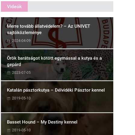
Videók
Merre tovább állatvédelem? – Az UNIVET
sajtóközleménye
2024-04-09
Örök barátságot kötött egymással a kutya és a
gepárd
2023-07-05
Katalán pásztorkutya – Délvidéki Pásztor kennel
2019-05-10
Basset Hound – My Destiny kennel
2019-05-10