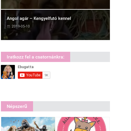
Angol agár – Kengyelfutó kennel
2019-05-10
Iratkozz fel a csatornánkra:
Népszerű