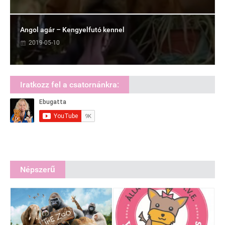
Angol agár – Kengyelfutó kennel
2019-05-10
Iratkozz fel a csatornánkra:
Népszerű