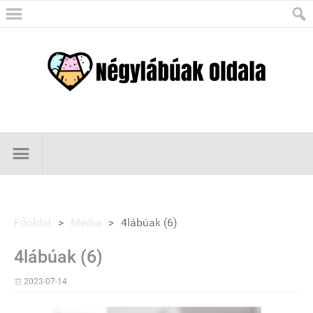
Főoldal
>
Média
>
4lábúak (6)
4lábúak (6)
2023-07-14