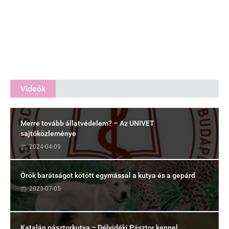
Videók
Merre tovább állatvédelem? – Az UNIVET
sajtóközleménye
2024-04-09
Örök barátságot kötött egymással a kutya és a gepárd
2023-07-05
Katalán pásztorkutya – Délvidéki Pásztor kennel