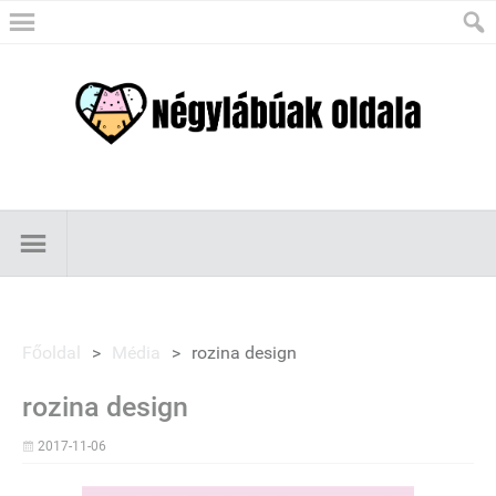
Főoldal
>
Média
>
rozina design
rozina design
2017-11-06