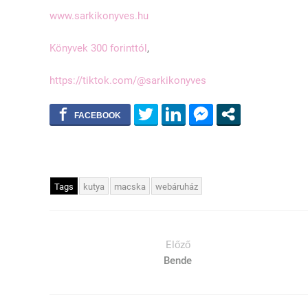
www.sarkikonyves.hu
Könyvek 300 forinttól
,
https://tiktok.com/@sarkikonyves
Tags
kutya
macska
webáruház
Előző
Bende