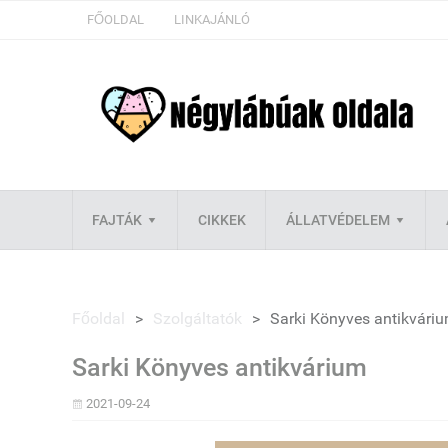
FŐOLDAL
LINKAJÁNLÓ
FAJTÁK
CIKKEK
ÁLLATVÉDELEM
Főoldal
>
Szolgáltatók
>
Sarki Könyves antikvári
Sarki Könyves antikvárium
2021-09-24