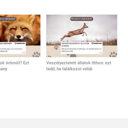
tok örömöt? Ezt
Veszélyeztetett állatok itthon: ezt
mány
tedd, ha találkozol velük