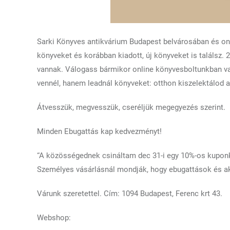
Sarki Könyves antikvárium Budapest belvárosában és onli
könyveket és korábban kiadott, új könyveket is találsz.
vannak. Válogass bármikor online könyvesboltunkban va
vennél, hanem leadnál könyveket: otthon kiszelektálod 
Átvesszük, megvesszük, cseréljük megegyezés szerint.
Minden Ebugattás kap kedvezményt!
“A közösségednek csináltam dec 31-i egy 10%-os kuponkó
Személyes vásárlásnál mondják, hogy ebugattások és a
Várunk szeretettel. Cím: 1094 Budapest, Ferenc krt 43.
Webshop: