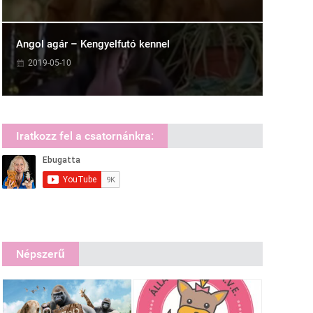
Angol agár – Kengyelfutó kennel
2019-05-10
Iratkozz fel a csatornánkra:
Népszerű