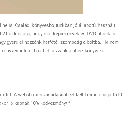
ne is! Családi könyvesboltunkban jó állapotú, használt
 2021 újdonsága, hogy már képregények és DVD filmek is
gy gyere el hozzánk hétfőtől szombatig a boltba. Ha nem
a könyvespolcot, hozd el hozzánk a plusz könyveket.
dot. A webshopos vásárlásnál ezt kell beírni: ebugatta10.
kkor is kapnak 10% kedvezményt.”