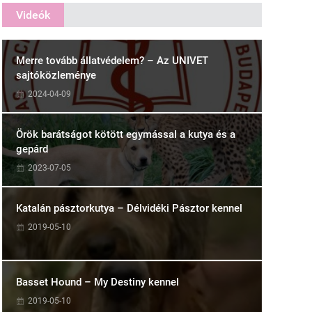
Videók
Merre tovább állatvédelem? – Az UNIVET
sajtóközleménye
2024-04-09
Örök barátságot kötött egymással a kutya és a
gepárd
2023-07-05
Katalán pásztorkutya – Délvidéki Pásztor kennel
2019-05-10
Basset Hound – My Destiny kennel
2019-05-10