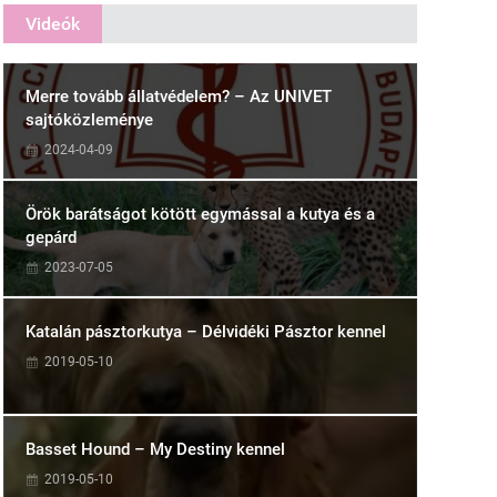
Videók
Merre tovább állatvédelem? – Az UNIVET
sajtóközleménye
2024-04-09
Örök barátságot kötött egymással a kutya és a
gepárd
2023-07-05
Katalán pásztorkutya – Délvidéki Pásztor kennel
2019-05-10
Basset Hound – My Destiny kennel
2019-05-10