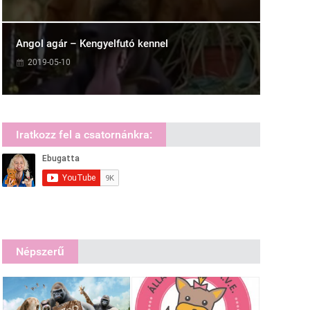
Angol agár – Kengyelfutó kennel
2019-05-10
Iratkozz fel a csatornánkra:
Népszerű