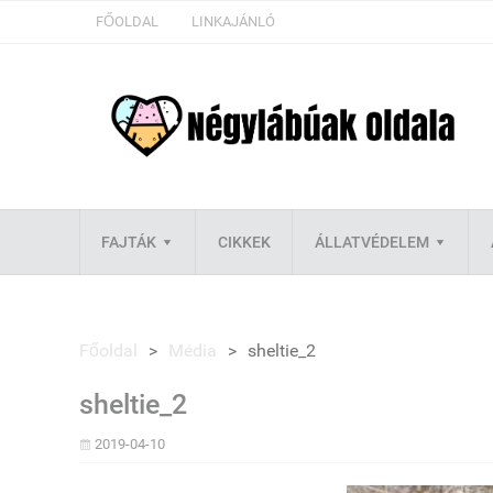
FŐOLDAL
LINKAJÁNLÓ
FAJTÁK
CIKKEK
ÁLLATVÉDELEM
Főoldal
>
Média
>
sheltie_2
sheltie_2
2019-04-10