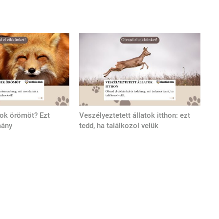
tok örömöt? Ezt
Veszélyeztetett állatok itthon: ezt
mány
tedd, ha találkozol velük