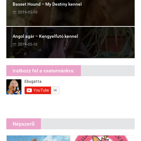
Basset Hound – My Destiny kennel
2019-05-10
Angol agár – Kengyelfutó kennel
2019-05-10
Iratkozz fel a csatornánkra:
Népszerű