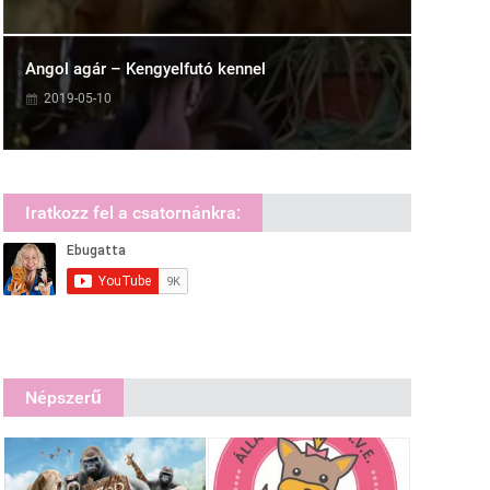
Angol agár – Kengyelfutó kennel
2019-05-10
Iratkozz fel a csatornánkra:
Népszerű