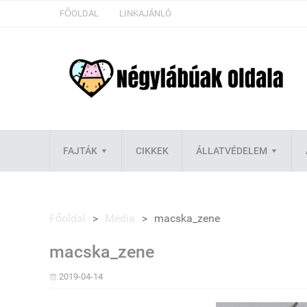
FŐOLDAL
LINKAJÁNLÓ
FAJTÁK
CIKKEK
ÁLLATVÉDELEM
Főoldal
>
Média
>
macska_zene
macska_zene
2019-04-14