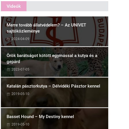
Videók
Merre tovább állatvédelem? – Az UNIVET
sajtóközleménye
2024-04-09
Örök barátságot kötött egymással a kutya és a
gepárd
2023-07-05
Katalán pásztorkutya – Délvidéki Pásztor kennel
2019-05-10
Basset Hound – My Destiny kennel
2019-05-10