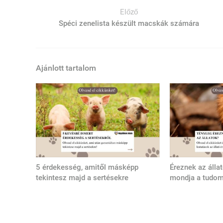
Előző
Spéci zenelista készült macskák számára
Ajánlott tartalom
5 érdekesség, amitől másképp
Éreznek az álla
tekintesz majd a sertésekre
mondja a tudo