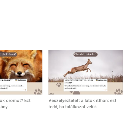
tok örömöt? Ezt
Veszélyeztetett állatok itthon: ezt
mány
tedd, ha találkozol velük