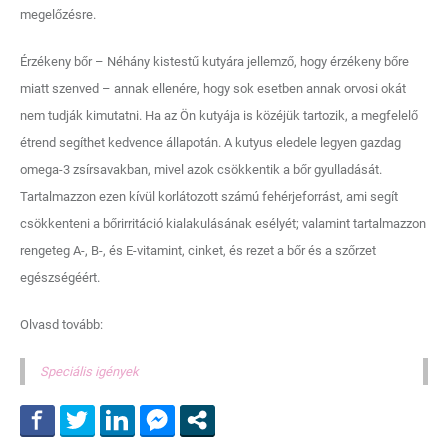
megelőzésre.
Érzékeny bőr – Néhány kistestű kutyára jellemző, hogy érzékeny bőre
miatt szenved – annak ellenére, hogy sok esetben annak orvosi okát
nem tudják kimutatni. Ha az Ön kutyája is közéjük tartozik, a megfelelő
étrend segíthet kedvence állapotán. A kutyus eledele legyen gazdag
omega-3 zsírsavakban, mivel azok csökkentik a bőr gyulladását.
Tartalmazzon ezen kívül korlátozott számú fehérjeforrást, ami segít
csökkenteni a bőrirritáció kialakulásának esélyét; valamint tartalmazzon
rengeteg A-, B-, és E-vitamint, cinket, és rezet a bőr és a szőrzet
egészségéért.
Olvasd tovább:
Speciális igények