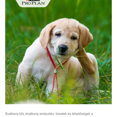
Érzékeny bőr, érzékeny emésztés: tünetek és lehetőségek a