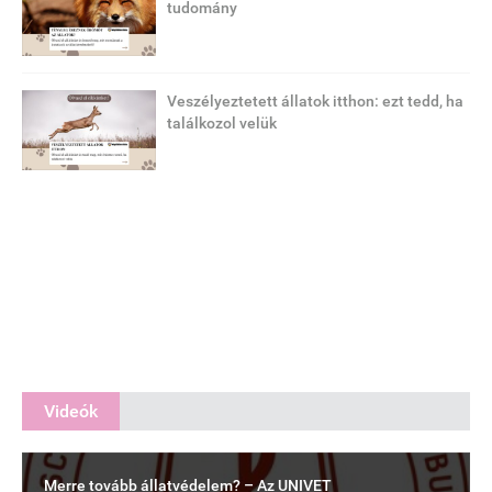
tudomány
Veszélyeztetett állatok itthon: ezt tedd, ha
találkozol velük
Videók
Merre tovább állatvédelem? – Az UNIVET