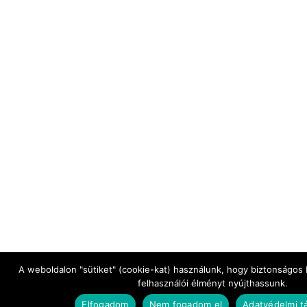
A weboldalon "sütiket" (cookie-kat) használunk, hogy biztonságos
felhasználói élményt nyújthassunk.
Elfogadom
Nem fogadom el
Adatvédelmi t