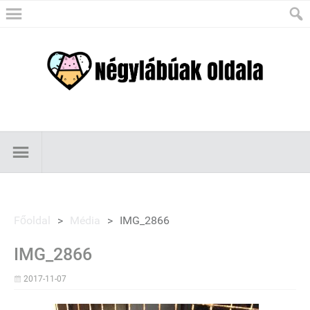
Főoldal
>
Média
>
IMG_2866
IMG_2866
2017-11-07