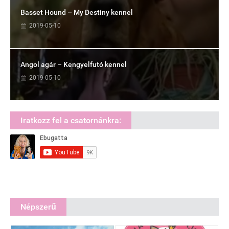
Basset Hound – My Destiny kennel
2019-05-10
Angol agár – Kengyelfutó kennel
2019-05-10
Iratkozz fel a csatornánkra:
Népszerű