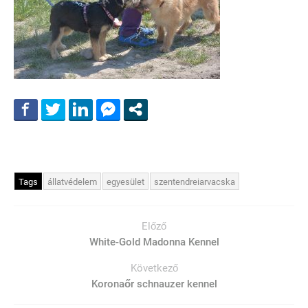
Tags
állatvédelem
egyesület
szentendreiarvacska
Előző
White-Gold Madonna Kennel
Következő
Koronaőr schnauzer kennel