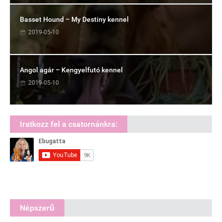
Basset Hound – My Destiny kennel
2019-05-10
Angol agár – Kengyelfutó kennel
2019-05-10
Iratkozz fel a csatornánkra:
Népszerű