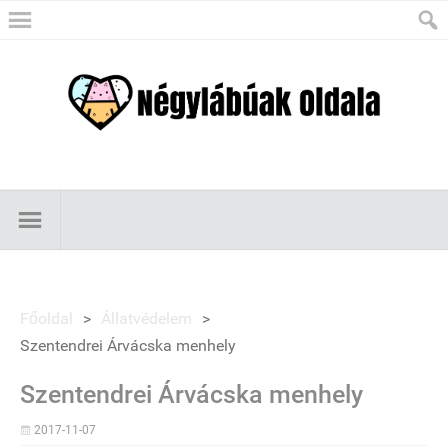
Főoldal
>
Állatvédelem
>
Szentendrei Árvácska menhely
Szentendrei Árvácska menhely
2017-11-07