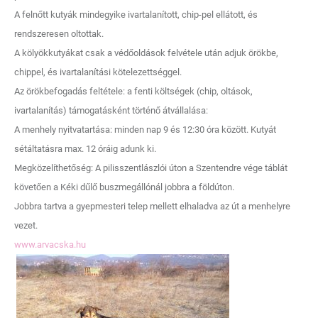
A felnőtt kutyák mindegyike ivartalanított, chip-pel ellátott, és
rendszeresen oltottak.
A kölyökkutyákat csak a védőoldások felvétele után adjuk örökbe,
chippel, és ivartalanítási kötelezettséggel.
Az örökbefogadás feltétele: a fenti költségek (chip, oltások,
ivartalanítás) támogatásként történő átvállalása:
A menhely nyitvatartása: minden nap 9 és 12:30 óra között. Kutyát
sétáltatásra max. 12 óráig adunk ki.
Megközelíthetőség: A pilisszentlászlói úton a Szentendre vége táblát
követően a Kéki dűlő buszmegállónál jobbra a földúton.
Jobbra tartva a gyepmesteri telep mellett elhaladva az út a menhelyre
vezet.
www.arvacska.hu