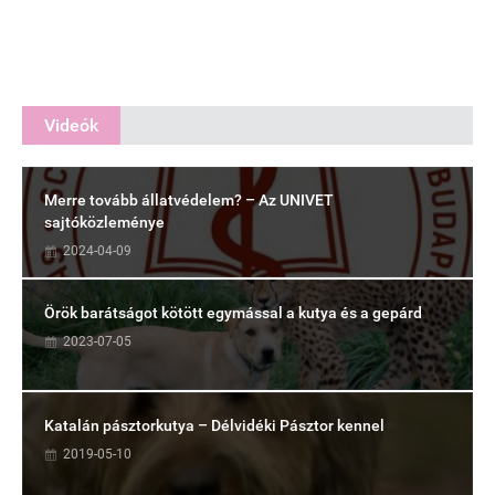
Videók
Merre tovább állatvédelem? – Az UNIVET
sajtóközleménye
2024-04-09
Örök barátságot kötött egymással a kutya és a gepárd
2023-07-05
Katalán pásztorkutya – Délvidéki Pásztor kennel
2019-05-10