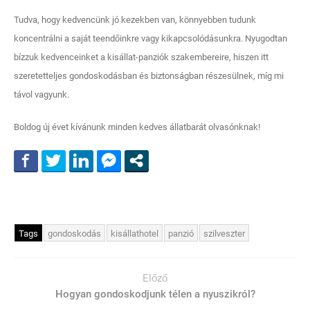
Tudva, hogy kedvencünk jó kezekben van, könnyebben tudunk
koncentrálni a saját teendőinkre vagy kikapcsolódásunkra. Nyugodtan
bízzuk kedvenceinket a kisállat-panziók szakembereire, hiszen itt
szeretetteljes gondoskodásban és biztonságban részesülnek, míg mi
távol vagyunk.
Boldog új évet kívánunk minden kedves állatbarát olvasónknak!
Tags
gondoskodás
kisállathotel
panzió
szilveszter
Előző
Hogyan gondoskodjunk télen a nyuszikról?