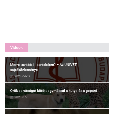
Videók
Merre tovább állatvédelem? – Az UNIVET
sajtóközleménye
2024-04-09
Örök barátságot kötött egymással a kutya és a gepárd
2023-07-05