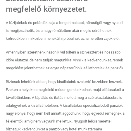
megfelelő környezetet.
A tűzijátékok és petárdák zaja a tengerimalacot, hörcsögöt vagy nyuszit
is megijeszthetik, és a nagy rémületben akár meg is sérülhetnek
ketrecükben, miközben menekülni próbálnak az ismeretlen zajok elől.
Amennyiben szeretnénk házon kívül tölteni a szilvesztert és hosszabb
időre elutazni, de nem tudjuk magunkkal vinni kis kedvencünket, remek
megoldást jelenthetnek az egyre népszerűbb kisállathotelek és panziók!
Biztosak lehetünk abban, hogy kisállataink szakértő kezekben lesznek.
Ezeken a helyeken megfelelő módon gondoskodnak majd ellátásukról a
távollétünkben. A táplálás és itatás mellett még a szórakoztatásukra is
odafigyelnek a kisállat hotelben. A kisállatokra specializálódott panziók
nagy előnye, hogy nem kell amiatt aggódnunk, hogy egyedül remegnek a
félelemtől, amíg nem vagyunk mellettük. Nyugodt lelkiismerettel
bízhatjuk kedvencünket a panzió vagy hotel munkatársaira