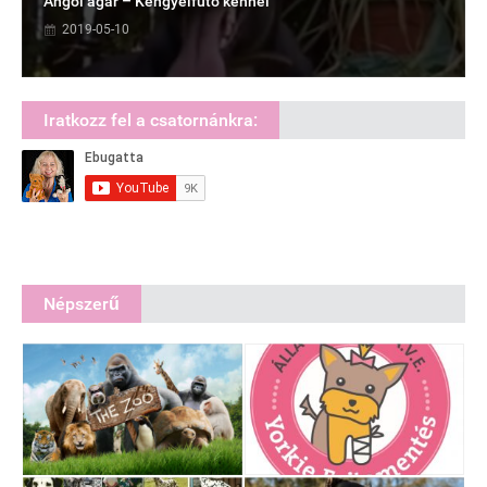
Angol agár – Kengyelfutó kennel
2019-05-10
Iratkozz fel a csatornánkra:
Népszerű