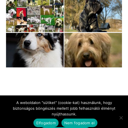
A weboldalon "sütiket" (cookie-kat) használunk, hogy
biztonságos böngészés mellett jobb felhasználói élményt
nyújthassunk.
Jogi Nyilatkozat
Impresszum
Adatkezelési tájékoztató
Elfogadom
Nem fogadom el
Kapcsolat