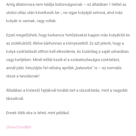
Amíg állatorvosa nem találja biztonságosnak – ez általában 1 héttel az
utolsó oltás után következik be -, ne vigye kutyáját sehová, ahol más
kutyák is vannak, vagy voltak.
Ezzel megelőzheti, hogy kedvence fertőzéseket kapjon más kutyáktól és
az ürülékükből; illetve bárhonnan a környezetből. Ez azt jelenti, hogy a
kutya szoktatását otthon kell elkezdenie, és kizárólag a saját udvarában
vagy kertjében. Minél előbb kezdi el a szobatisztaságra szoktatást,
annál jobb. Készüljön fel néhány apróbb „balesetre” is – ez normális
része a tanulásnak!
Általában a kistestű fajtáknál tovább tart a rászoktatás, mint a nagyobb
társaiknál.
Ennek több oka is lehet, mint például:
Olvasd tovább!