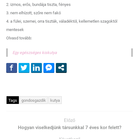
2. izmos, erős, bundája tiszta, fényes
3. nem elhízott, szőre nem fakó
4. a fülei, szemei, orra tiszták, váladéktól, kellemetlen szagoktól
mentesek
Olvasd tovább:
Egy egészséges kiskutya
Tags
gondosgazdik
kutya
Előző
Hogyan viselkedjünk társunkkal 7 éves kor felett?