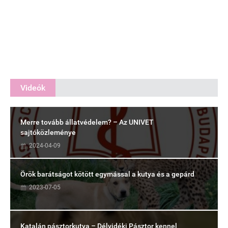
Videók
Merre tovább állatvédelem? – Az UNIVET
sajtóközleménye
2024-04-09
Örök barátságot kötött egymással a kutya és a gepárd
2023-07-05
Katalán pásztorkutya – Délvidéki Pásztor kennel