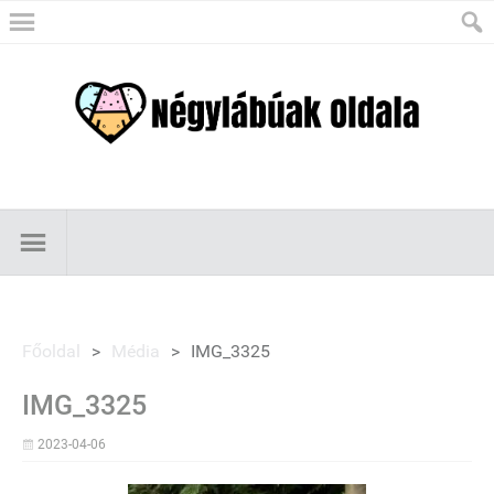
Főoldal
>
Média
>
IMG_3325
IMG_3325
2023-04-06