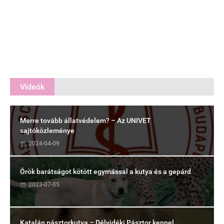
Videók
Merre tovább állatvédelem? – Az UNIVET
sajtóközleménye
2024-04-09
Örök barátságot kötött egymással a kutya és a gepárd
2023-07-05
Katalán pásztorkutya – Délvidéki Pásztor kennel