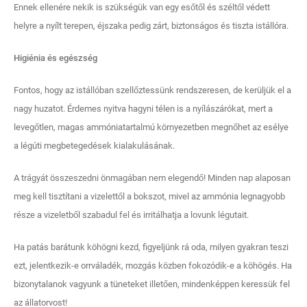
Ennek ellenére nekik is szükségük van egy esőtől és széltől védett
helyre a nyílt terepen, éjszaka pedig zárt, biztonságos és tiszta istállóra.
Higiénia és egészség
Fontos, hogy az istállóban szellőztessünk rendszeresen, de kerüljük el a
nagy huzatot. Érdemes nyitva hagyni télen is a nyílászárókat, mert a
levegőtlen, magas ammóniatartalmú környezetben megnőhet az esélye
a légúti megbetegedések kialakulásának.
A trágyát összeszedni önmagában nem elegendő! Minden nap alaposan
meg kell tisztítani a vizelettől a bokszot, mivel az ammónia legnagyobb
része a vizeletből szabadul fel és irritálhatja a lovunk légutait.
Ha patás barátunk köhögni kezd, figyeljünk rá oda, milyen gyakran teszi
ezt, jelentkezik-e orrváladék, mozgás közben fokozódik-e a köhögés. Ha
bizonytalanok vagyunk a tüneteket illetően, mindenképpen keressük fel
az állatorvost!