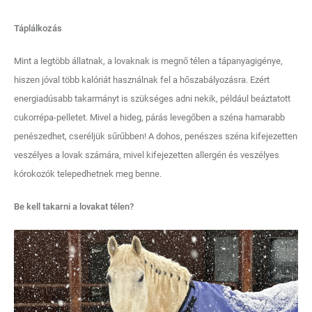
Táplálkozás
Mint a legtöbb állatnak, a lovaknak is megnő télen a tápanyagigénye,
hiszen jóval több kalóriát használnak fel a hőszabályozásra. Ezért
energiadúsabb takarmányt is szükséges adni nekik, például beáztatott
cukorrépa-pelletet. Mivel a hideg, párás levegőben a széna hamarabb
penészedhet, cseréljük sűrűbben! A dohos, penészes széna kifejezetten
veszélyes a lovak számára, mivel kifejezetten allergén és veszélyes
kórokozók telepedhetnek meg benne.
Be kell takarni a lovakat télen?