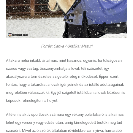
Forrás: Canva / Grafika: Mazuri
A takaró néha inkább ártalmas, mint hasznos, ugyanis, ha túlságosan
szoros vagy vastag, összenyomhatja a lovak téli szőrzetét, így
akadályozva a természetes szigetelő réteg működését. Éppen ezért
fontos, hogy a takarókat a lovak igényeinek és az istálló adottságainak
megfelelően válasszuk ki. Egy jól szigetelt istállóban a lovak közösen is
képesek felmelegíteni a helyet.
A télen is aktív sportlovak számára egy vékony polártakaró is alkalmas
lehet egy verseny vagy edzés után, amíg kimelegedett testük meg tud
száradni. Mivel az ő szőrük általában rövidebbre van nyírva, hamarabb