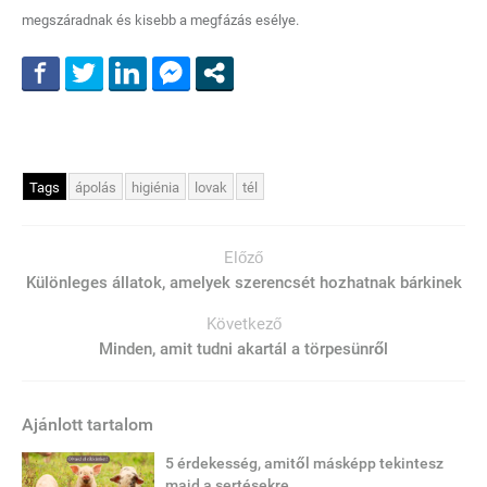
megszáradnak és kisebb a megfázás esélye.
Tags
ápolás
higiénia
lovak
tél
Előző
Különleges állatok, amelyek szerencsét hozhatnak bárkinek
Következő
Minden, amit tudni akartál a törpesünről
Ajánlott tartalom
5 érdekesség, amitől másképp tekintesz
majd a sertésekre