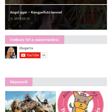
Angol agár – Kengyelfutó kennel
2019-05-10
Iratkozz fel a csatornánkra:
Népszerű