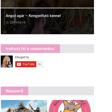
Angol agár – Kengyelfutó kennel
2019-05-10
Iratkozz fel a csatornánkra:
Népszerű