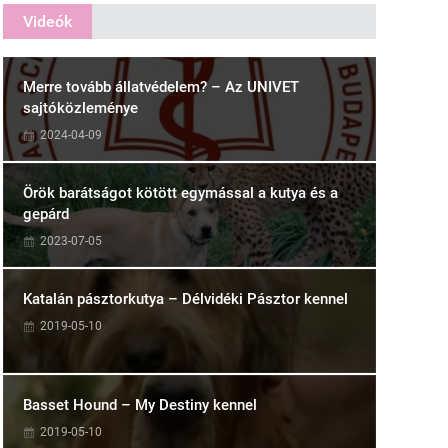
Videók
Merre tovább állatvédelem? – Az UNIVET
sajtóközleménye
2024-04-09
Örök barátságot kötött egymással a kutya és a
gepárd
2023-07-05
Katalán pásztorkutya – Délvidéki Pásztor kennel
2019-05-10
Basset Hound – My Destiny kennel
2019-05-10