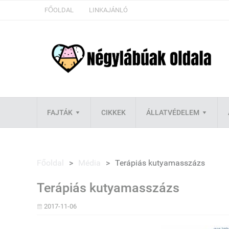
FŐOLDAL
LINKAJÁNLÓ
FAJTÁK
CIKKEK
ÁLLATVÉDELEM
Főoldal
>
Média
>
Terápiás kutyamasszázs
Terápiás kutyamasszázs
2017-11-06