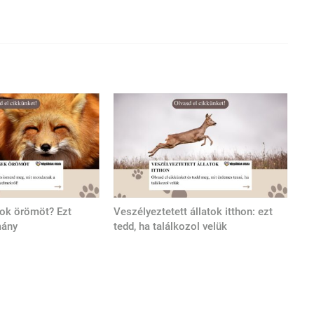
tok örömöt? Ezt
Veszélyeztetett állatok itthon: ezt
mány
tedd, ha találkozol velük