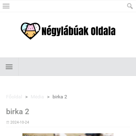
Főoldal
>
Média
>
birka 2
birka 2
2024-10-24