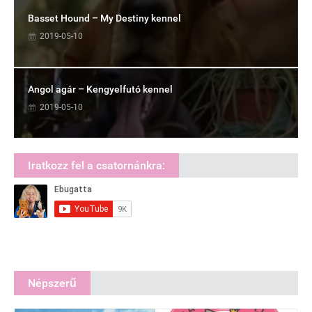
Basset Hound – My Destiny kennel
2019-05-10
Angol agár – Kengyelfutó kennel
2019-05-10
Iratkozz fel a csatornánkra:
Népszerű