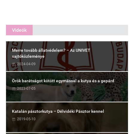
Videók
Merre tovább állatvédelem? – Az UNIVET
sajtóközleménye
2024-04-09
Örök barátságot kötött egymással a kutya és a gepárd
2023-07-05
Katalán pásztorkutya – Délvidéki Pásztor kennel
2019-05-10