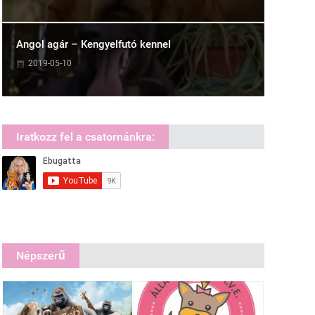
Angol agár – Kengyelfutó kennel
2019-05-10
Iratkozz fel a csatornánkra:
Népszerű