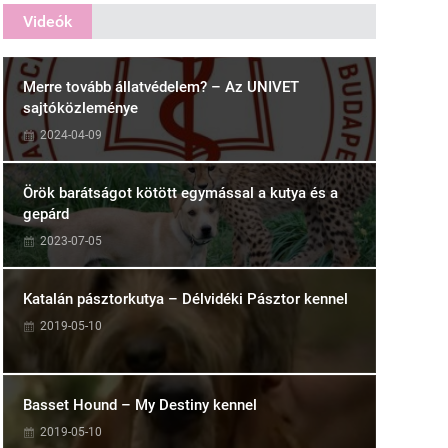
Videók
Merre tovább állatvédelem? – Az UNIVET
sajtóközleménye
2024-04-09
Örök barátságot kötött egymással a kutya és a
gepárd
2023-07-05
Katalán pásztorkutya – Délvidéki Pásztor kennel
2019-05-10
Basset Hound – My Destiny kennel
2019-05-10