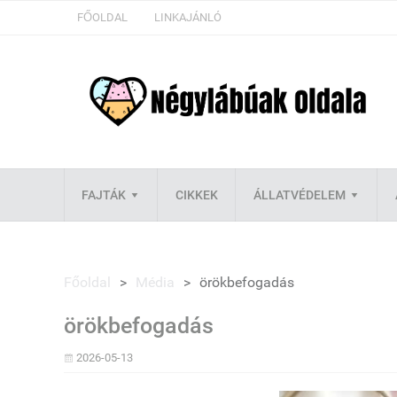
FŐOLDAL
LINKAJÁNLÓ
FAJTÁK
CIKKEK
ÁLLATVÉDELEM
Főoldal
>
Média
>
örökbefogadás
örökbefogadás
2026-05-13