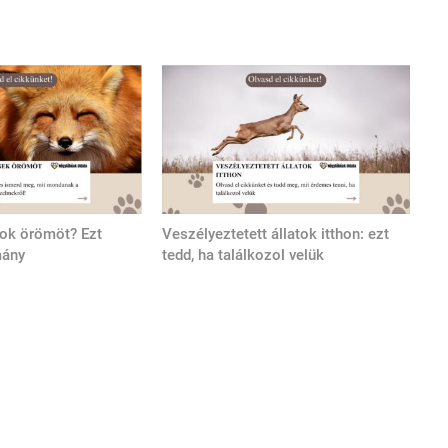
tok örömöt? Ezt
Veszélyeztetett állatok itthon: ezt
mány
tedd, ha találkozol velük