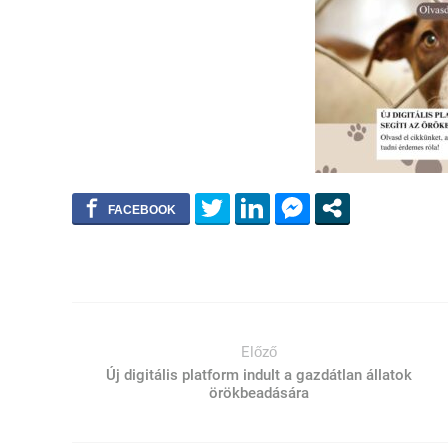
Előző
Új digitális platform indult a gazdátlan állatok
örökbeadására