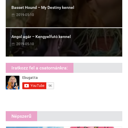
Basset Hound – My Destiny kennel
2019-05-10
Angol agár – Kengyelfutó kennel
2019-05-10
Iratkozz fel a csatornánkra:
Népszerű