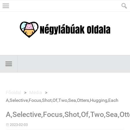
Főoldal
>
Média
>
A,Selective,Focus,Shot,Of,Two,Sea,Otters,Hugging,Each
A,Selective,Focus,Shot,Of,Two,Sea,Ot
2023-02-03