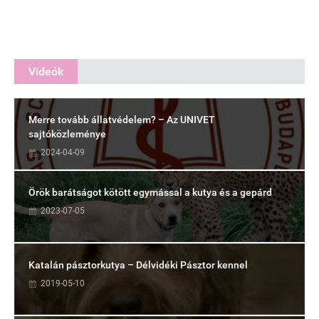
Videók
Merre tovább állatvédelem? – Az UNIVET
sajtóközleménye
2024-04-09
Örök barátságot kötött egymással a kutya és a gepárd
2023-07-05
Katalán pásztorkutya – Délvidéki Pásztor kennel
2019-05-10