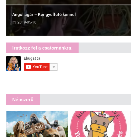
Angol agár – Kengyelfutó kennel
2019-05-10
Iratkozz fel a csatornánkra:
Népszerű