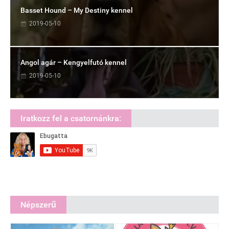
Basset Hound – My Destiny kennel
2019-05-10
Angol agár – Kengyelfutó kennel
2019-05-10
Iratkozz fel a csatornánkra:
Népszerű