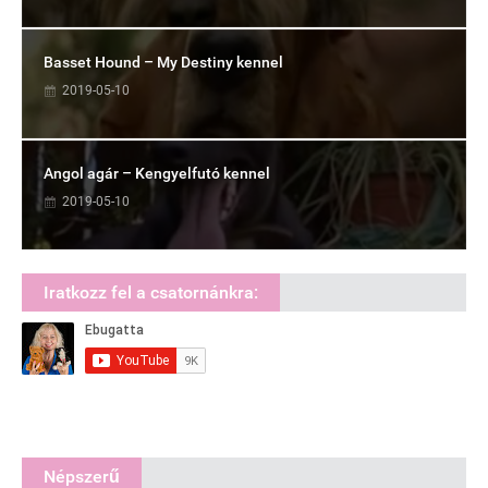
Basset Hound – My Destiny kennel
2019-05-10
Angol agár – Kengyelfutó kennel
2019-05-10
Iratkozz fel a csatornánkra:
Népszerű