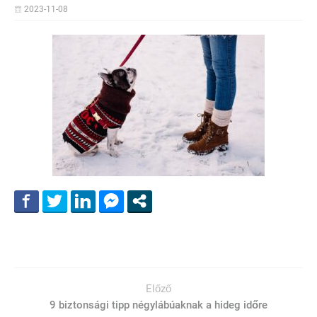
2023-11-08
Előző
9 biztonsági tipp négylábúaknak a hideg időre